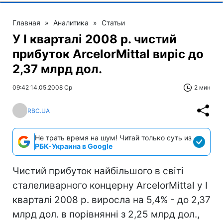
Главная
»
Аналитика
»
Статьи
У I кварталі 2008 р. чистий
прибуток ArcelorMittal виріс до
2,37 млрд дол.
09:42 14.05.2008 Ср
2 мин
RBC.UA
Не трать время на шум! Читай только суть из
РБК-Украина в Google
Чистий прибуток найбільшого в світі
сталеливарного концерну ArcelorMittal у I
кварталі 2008 р. виросла на 5,4% - до 2,37
млрд дол. в порівнянні з 2,25 млрд дол.,