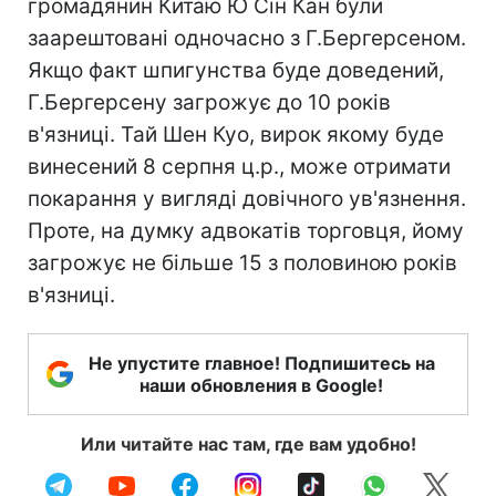
громадянин Китаю Ю Сін Кан були
заарештовані одночасно з Г.Бергерсеном.
Якщо факт шпигунства буде доведений,
Г.Бергерсену загрожує до 10 років
в'язниці. Тай Шен Куо, вирок якому буде
винесений 8 серпня ц.р., може отримати
покарання у вигляді довічного ув'язнення.
Проте, на думку адвокатів торговця, йому
загрожує не більше 15 з половиною років
в'язниці.
Не упустите главное! Подпишитесь на
наши обновления в Google!
Или читайте нас там, где вам удобно!