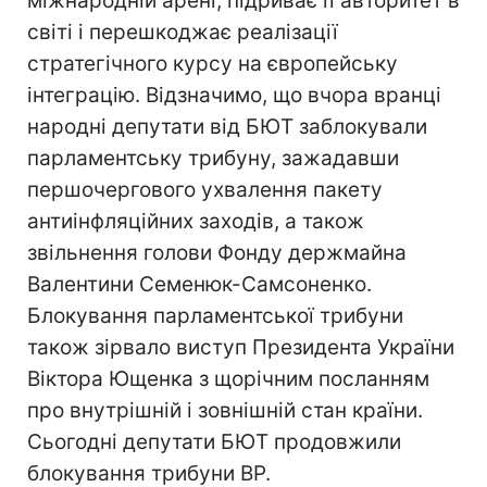
міжнародній арені, підриває її авторитет в
світі і перешкоджає реалізації
стратегічного курсу на європейську
інтеграцію. Відзначимо, що вчора вранці
народні депутати від БЮТ заблокували
парламентську трибуну, зажадавши
першочергового ухвалення пакету
антиінфляційних заходів, а також
звільнення голови Фонду держмайна
Валентини Семенюк-Самсоненко.
Блокування парламентської трибуни
також зірвало виступ Президента України
Віктора Ющенка з щорічним посланням
про внутрішній і зовнішній стан країни.
Сьогодні депутати БЮТ продовжили
блокування трибуни ВР.