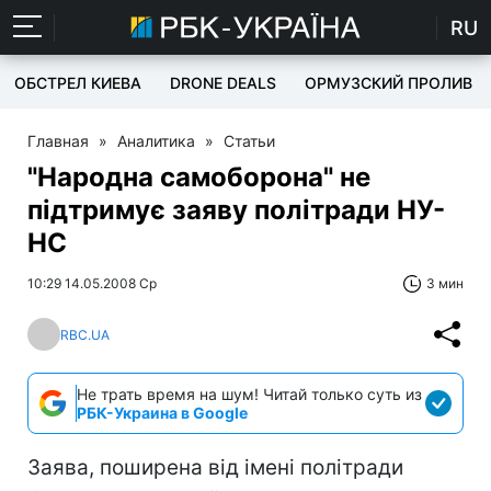
RU
ОБСТРЕЛ КИЕВА
DRONE DEALS
ОРМУЗСКИЙ ПРОЛИВ
Главная
»
Аналитика
»
Статьи
"Народна самоборона" не
підтримує заяву політради НУ-
НС
10:29 14.05.2008 Ср
3 мин
RBC.UA
Не трать время на шум! Читай только суть из
РБК-Украина в Google
Заява, поширена від імені політради