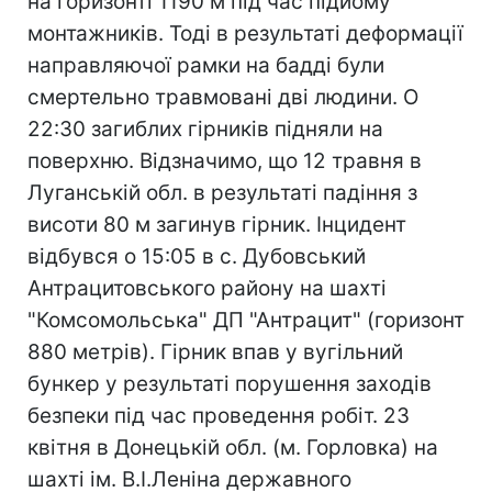
на горизонті 1190 м під час підйому
монтажників. Тоді в результаті деформації
направляючої рамки на бадді були
смертельно травмовані дві людини. О
22:30 загиблих гірників підняли на
поверхню. Відзначимо, що 12 травня в
Луганській обл. в результаті падіння з
висоти 80 м загинув гірник. Інцидент
відбувся о 15:05 в с. Дубовський
Антрацитовського району на шахті
"Комсомольська" ДП "Антрацит" (горизонт
880 метрів). Гірник впав у вугільний
бункер у результаті порушення заходів
безпеки під час проведення робіт. 23
квітня в Донецькій обл. (м. Горловка) на
шахті ім. В.І.Леніна державного