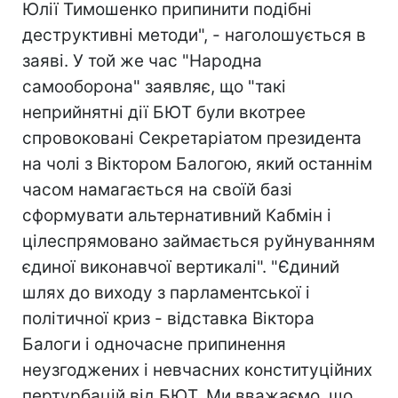
Юлії Тимошенко припинити подібні
деструктивні методи", - наголошується в
заяві. У той же час "Народна
самооборона" заявляє, що "такі
неприйнятні дії БЮТ були вкотрее
спровоковані Секретаріатом президента
на чолі з Віктором Балогою, який останнім
часом намагається на своїй базі
сформувати альтернативний Кабмін і
цілеспрямовано займається руйнуванням
єдиної виконавчої вертикалі". "Єдиний
шлях до виходу з парламентської і
політичної криз - відставка Віктора
Балоги і одночасне припинення
неузгоджених і невчасних конституційних
пертурбацій від БЮТ. Ми вважаємо, що