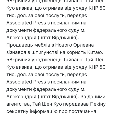
58-річний уродженець Тайваню Тай Шен
Куо визнав, що отримав від уряду КНР 50
тис. дол. за свої послуги, передає
Associated Press з посиланням на
документи федерального суду м.
Александрія (штат Вірджинія).
Продавець меблів з Нового Орлеана
зізнався в шпигунстві на користь Китаю.
58-річний уродженець Тайваню Тай Шен
Куо визнав, що отримав від уряду КНР 50
тис. дол. за свої послуги, передає
Associated Press з посиланням на
документи федерального суду м.
Александрія (штат Вірджинія). За даними
агентства, Тай Шен Куо передавав Пекіну
секретну інформацію про постачання