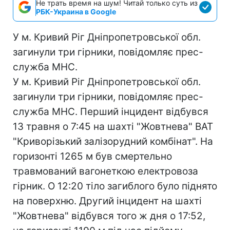
Не трать время на шум! Читай только суть из
РБК-Украина в Google
У м. Кривий Ріг Дніпропетровської обл.
загинули три гірники, повідомляє прес-
служба МНС.
У м. Кривий Ріг Дніпропетровської обл.
загинули три гірники, повідомляє прес-
служба МНС. Перший інцидент відбувся
13 травня о 7:45 на шахті "Жовтнева" ВАТ
"Криворізький залізорудний комбінат". На
горизонті 1265 м був смертельно
травмований вагонеткою електровоза
гірник. О 12:20 тіло загиблого було піднято
на поверхню. Другий інцидент на шахті
"Жовтнева" відбувся того ж дня о 17:52,