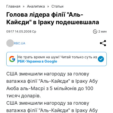
Главная
»
Аналитика
»
Статьи
Голова лідера філії "Аль-
Кайєди" в Іраку подешевшала
09:17 14.05.2008 Ср
2 мин
RBC.UA
Не трать время на шум! Читай только суть из
РБК-Украина в Google
США зменшили нагороду за голову
ватажка філії "Аль-Кайєди" в Іраку Абу
Аюба аль-Масрі з 5 мільйонів до 100
тисяч доларів.
США зменшили нагороду за голову
ватажка філії "Аль-Кайєди" в Іраку Абу