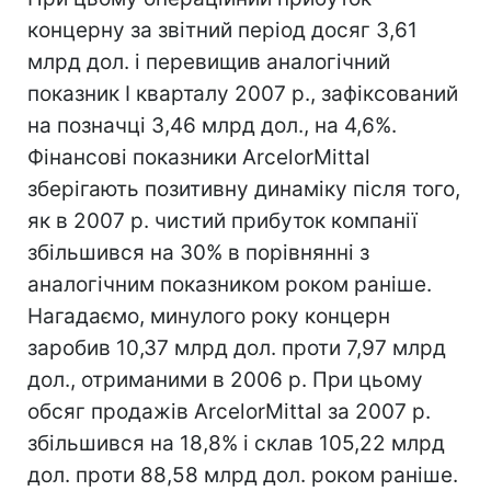
концерну за звітний період досяг 3,61
млрд дол. і перевищив аналогічний
показник I кварталу 2007 р., зафіксований
на позначці 3,46 млрд дол., на 4,6%.
Фінансові показники ArcelorMittal
зберігають позитивну динаміку після того,
як в 2007 р. чистий прибуток компанії
збільшився на 30% в порівнянні з
аналогічним показником роком раніше.
Нагадаємо, минулого року концерн
заробив 10,37 млрд дол. проти 7,97 млрд
дол., отриманими в 2006 р. При цьому
обсяг продажів ArcelorMittal за 2007 р.
збільшився на 18,8% і склав 105,22 млрд
дол. проти 88,58 млрд дол. роком раніше.