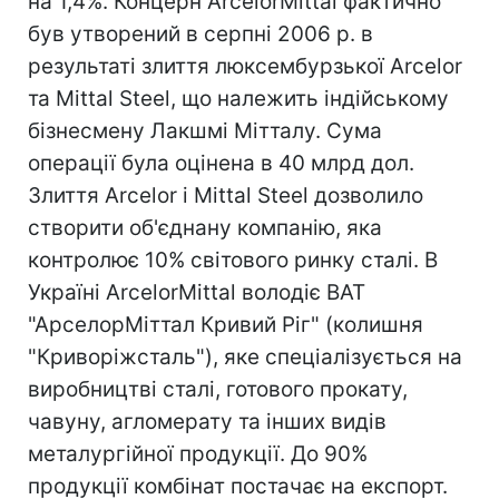
на 1,4%. Концерн ArcelorMittal фактично
був утворений в серпні 2006 р. в
результаті злиття люксембурзької Arcelor
та Mittal Steel, що належить індійському
бізнесмену Лакшмі Мітталу. Сума
операції була оцінена в 40 млрд дол.
Злиття Arcelor і Mittal Steel дозволило
створити об'єднану компанію, яка
контролює 10% світового ринку сталі. В
Україні ArcelorMittal володіє ВАТ
"АрселорМіттал Кривий Ріг" (колишня
"Криворіжсталь"), яке спеціалізується на
виробництві сталі, готового прокату,
чавуну, агломерату та інших видів
металургійної продукції. До 90%
продукції комбінат постачає на експорт.