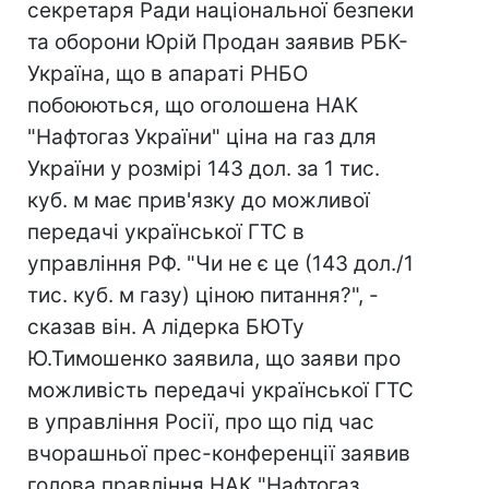
секретаря Ради національної безпеки
та оборони Юрій Продан заявив РБК-
Україна, що в апараті РНБО
побоюються, що оголошена НАК
"Нафтогаз України" ціна на газ для
України у розмірі 143 дол. за 1 тис.
куб. м має прив'язку до можливої
передачі української ГТС в
управління РФ. "Чи не є це (143 дол./1
тис. куб. м газу) ціною питання?", -
сказав він. А лідерка БЮТу
Ю.Тимошенко заявила, що заяви про
можливість передачі української ГТС
в управління Росії, про що під час
вчорашньої прес-конференції заявив
голова правління НАК "Нафтогаз