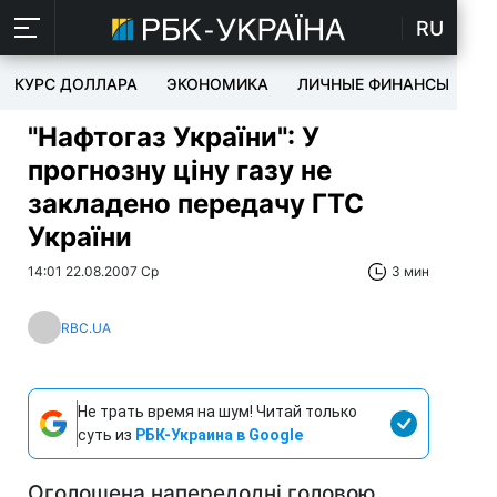
RU
КУРС ДОЛЛАРА
ЭКОНОМИКА
ЛИЧНЫЕ ФИНАНСЫ
T
"Нафтогаз України": У
прогнозну ціну газу не
закладено передачу ГТС
України
14:01 22.08.2007 Ср
3 мин
RBC.UA
Не трать время на шум! Читай только
суть из
РБК-Украина в Google
Оголошена напередодні головою