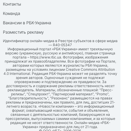
Контакты
Команда
Вакансии в РБК-Украина
Разместить рекламу
Идентификатор онлайн-медиа в Реестре субъектов в сфере медиа
— R40-05347
Информационный портал «РБК-Украина» имеет трехязычную
версию (украинскую, русскую и английскую), главная страница
портала –
https://www.rbc.ua
. Фотографии, изображения
принадлежат их правообладателям. Все фотографии на Портале,
авторами которых являются журналисты РБК-Украина,
размещены на условиях лицензии Creative Commons Attribution
4.0 International. Редакция РБК-Украина может не разделять точку
зрения авторов. Оценочные суждения не подлежат
опровержению и подтверждению их правдивости. За
достоверность и содержание рекламы ответственность несет
рекламодатель. Материалы, обозначенные плашкой: "Пресс-
релизы", "Спецпроект", "Партнерский материал", "Promo",
"Благотворительность", "Резонанс" размещаются на правах
рекламы и предназначены, как правило, для лиц, достигших 21-
летнего возраста. «Новости компании» – это информационный
формат, охватывающий новости, события и объявления,
связанные с деятельностью компаний, базирующиеся на
прессрелизах, выпускаемых самими компаниями, и за которые
редакция не несет ответственности. Онлайн-медиа «РБК-
Украина» предназначено для лиц от 21 года.
© ООО «УБТ», 2006-2026.