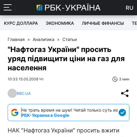
RU
КУРС ДОЛЛАРА
ЭКОНОМИКА
ЛИЧНЫЕ ФИНАНСЫ
T
Главная
»
Аналитика
»
Статьи
"Нафтогаз України" просить
уряд підвищити ціни на газ для
населення
10:33 15.05.2008 Чт
3 мин
RBC.UA
Не трать время на шум! Читай только суть из
РБК-Украина в Google
НАК "Нафтогаз України" просить вжити