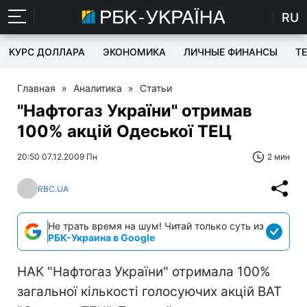
RU
КУРС ДОЛЛАРА
ЭКОНОМИКА
ЛИЧНЫЕ ФИНАНСЫ
T
Главная
»
Аналитика
»
Статьи
"Нафтогаз України" отримав
100% акцій Одеської ТЕЦ
20:50 07.12.2009 Пн
2 мин
RBC.UA
Не трать время на шум! Читай только суть из
РБК-Украина в Google
НАК "Нафтогаз України" отримала 100%
загальної кількості голосуючих акцій ВАТ