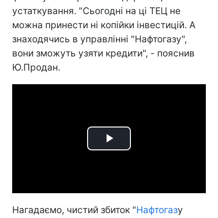
устаткування. "Сьогодні на ці ТЕЦ не
можна принести ні копійки інвестицій. А
знаходячись в управлінні "Нафтогазу",
вони зможуть узяти кредити", - пояснив
Ю.Продан.
Play
Video
Нагадаємо, чистий збиток "
Нафтогаз
у