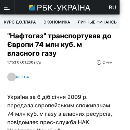
RU
КУРС ДОЛЛАРА
ЭКОНОМИКА
ЛИЧНЫЕ ФИНАНСЫ
T
"Нафтогаз" транспортував до
Європи 74 млн куб. м
власного газу
17:53 07.01.2009 Ср
2 мин
RBC.UA
Україна за 6 діб січня 2009 р.
передала європейським споживачам
74 млн куб. м газу з власних ресурсів,
повідомляє прес-служба НАК