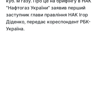
куб. м газу. Про це на брифінгу в НАК
"Нафтогаз України" заявив перший
заступник глави правління НАК Ігор
Діденко, передає кореспондент РБК-
Україна.