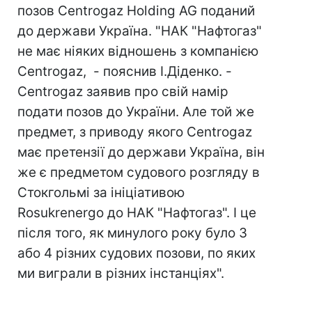
позов Centrogaz Holding AG поданий
до держави Україна. "НАК "Нафтогаз"
не має ніяких відношень з компанією
Сеntrogaz, - пояснив І.Діденко. -
Centrogaz заявив про свій намір
подати позов до України. Але той же
предмет, з приводу якого Сеntrogaz
має претензії до держави Україна, він
же є предметом судового розгляду в
Стокгольмі за ініціативою
Rosukrenergo до НАК "Нафтогаз". І це
після того, як минулого року було 3
або 4 різних судових позови, по яких
ми виграли в різних інстанціях".