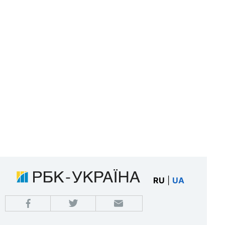
RU
|
UA