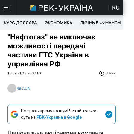
RU
КУРС ДОЛЛАРА
ЭКОНОМИКА
ЛИЧНЫЕ ФИНАНСЫ
T
"Нафтогаз" не виключає
можливості передачі
частини ГТС України в
управління РФ
15:59 21.08.2007 Вт
3 мин
RBC.UA
Не трать время на шум! Читай только
суть из
РБК-Украина в Google
Національна акціонерна компанія