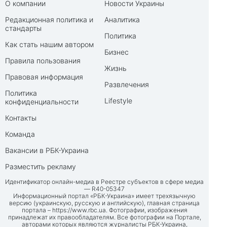
О компании
Новости Украины
Редакционная политика и
Аналитика
стандарты
Политика
Как стать нашим автором
Бизнес
Правила пользования
Жизнь
Правовая информация
Развлечения
Политика
Lifestyle
конфиденциальности
Контакты
Команда
Вакансии в РБК-Украина
Разместить рекламу
Идентификатор онлайн-медиа в Реестре субъектов в сфере медиа
— R40-05347
Информационный портал «РБК-Украина» имеет трехязычную
версию (украинскую, русскую и английскую), главная страница
портала –
https://www.rbc.ua
. Фотографии, изображения
принадлежат их правообладателям. Все фотографии на Портале,
авторами которых являются журналисты РБК-Украина,