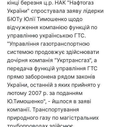
кінці березня ц.р. НАК "Нафтогаз
України" спростувала заяву лідерки
БЮТу Юлії Тимошенко щодо
відчуження компанією функцій по
управлінню українською ГТС.
"Управління газотранспортною
системою продовжує здійснювати
дочірня компанія "Укртрансгаз", а
передача функцій управління ГТС
прямо заборонена рядом законів
України, останній з яких прийнято у
лютому 2007 р. за поданням
Ю.Тимошенко", - йшлося в заяві
компанії. Транспортування
природного газу по магістральних
трубопроводах здійснює