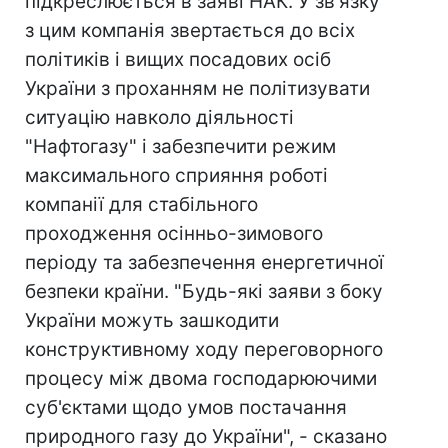
підкреслюється в заяві НАК. У зв'язку
з цим компанія звертається до всіх
політиків і вищих посадових осіб
України з проханням не політизувати
ситуацію навколо діяльності
"Нафтогазу" і забезпечити режим
максимального сприяння роботі
компанії для стабільного
проходження осінньо-зимового
періоду та забезпечення енергетичної
безпеки країни. "Будь-які заяви з боку
України можуть зашкодити
конструктивному ходу переговорного
процесу між двома господарюючими
суб'єктами щодо умов постачання
природного газу до України", - сказано