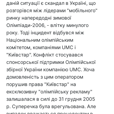
даній ситуації є скандал в Україні, що
розгорівся між лідерами "мобільного"
ринку напередодні зимової
Олімпіади-2006, - влітку минулого
року. Тоді інцидент відбувся між
Національним олімпійським
комітетом, компаніями UMC і
"Київстар". Конфлікт стосувався
спонсорської підтримки Олімпійської
збірної України компанією UMC. Хоча
домовленість з цим оператором
порушив права "Київстар" на
ексклюзивну "олімпійську рекламу"
залишалася в силі до 31 грудня 2005
р. Суперечка була врегульована. Але
випадок вважається прецедентом в