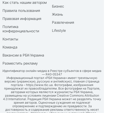
Как стать нашим автором
Бизнес
Правила пользования
Жизнь
Правовая информация
Развлечения
Политика
Lifestyle
конфиденциальности
Контакты
Команда
Вакансии в РБК-Украина
Разместить рекламу
Идентификатор онлайн-медиа в Реестре субъектов в сфере медиа
— R40-05347
Информационный портал «РБК-Украина» имеет трехязычную
версию (украинскую, русскую и английскую), главная страница
портала –
https://www.rbc.ua
. Фотографии, изображения
принадлежат их правообладателям. Все фотографии на Портале,
авторами которых являются журналисты РБК-Украина,
размещены на условиях лицензии Creative Commons Attribution
4.0 International. Редакция РБК-Украина может не разделять точку
зрения авторов. Оценочные суждения не подлежат
опровержению и подтверждению их правдивости. За
достоверность и содержание рекламы ответственность несет