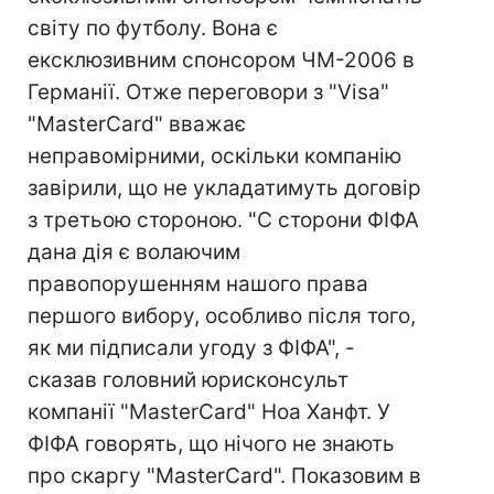
світу по футболу. Вона є
ексклюзивним спонсором ЧМ-2006 в
Германії. Отже переговори з "Visa"
"MasterCard" вважає
неправомірними, оскільки компанію
завірили, що не укладатимуть договір
з третьою стороною. "С сторони ФІФА
дана дія є волаючим
правопорушенням нашого права
першого вибору, особливо після того,
як ми підписали угоду з ФІФА", -
сказав головний юрисконсульт
компанії "MasterCard" Ноа Ханфт. У
ФІФА говорять, що нічого не знають
про скаргу "MasterCard". Показовим в