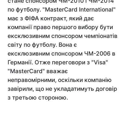
стане спонсором ЧМ-2010 і ЧМ-2014
по футболу. "MasterCard International"
має з ФІФА контракт, який дає
компанії право першого вибору бути
ексклюзивним спонсором чемпіонатів
світу по футболу. Вона є
ексклюзивним спонсором ЧМ-2006 в
Германії. Отже переговори з "Visa"
"MasterCard" вважає
неправомірними, оскільки компанію
завірили, що не укладатимуть договір
з третьою стороною.