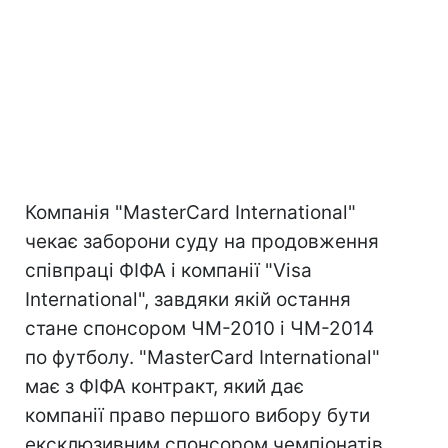
Компанія "MasterCard International"
чекає заборони суду на продовження
співпраці ФІФА і компанії "Visa
International", завдяки якій остання
стане спонсором ЧМ-2010 і ЧМ-2014
по футболу. "MasterCard International"
має з ФІФА контракт, який дає
компанії право першого вибору бути
ексклюзивним спонсором чемпіонатів