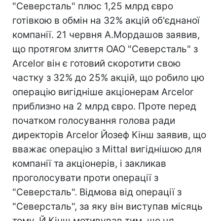
"Северсталь" плюс 1,25 млрд євро
готівкою в обмін на 32% акцій об'єднаної
компанії. 21 червня А.Мордашов заявив,
що протягом злиття ОАО "Северсталь" з
Arcelor він є готовий скоротити свою
частку з 32% до 25% акцій, що робило цю
операцію вигідніше акціонерам Arcelor
приблизно на 2 млрд євро. Проте перед
початком голосування голова ради
директорів Arcelor Йозеф Кінш заявив, що
вважає операцію з Mittal вигіднішою для
компанії та акціонерів, і закликав
проголосувати проти операції з
"Северсталь". Відмова від операції з
"Северсталь", за яку він виступав місяць
тому, Й.Кінш мотивував тим, що ця