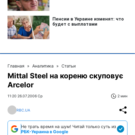
Главная
»
Аналитика
»
Статьи
Mittal Steel на кореню скуповує
Arcelor
11:20 26.07.2006 Ср
2 мин
RBC.UA
Не трать время на шум! Читай только суть из
РБК-Украина в Google