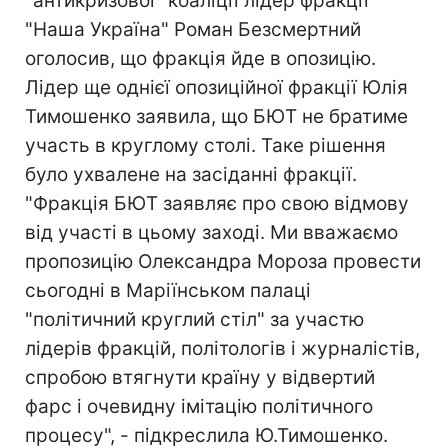
"антикризової" коаліції лідер фракції
"Наша Україна" Роман Безсмертний
оголосив, що фракція йде в опозицію.
Лідер ще однієї опозиційної фракції Юлія
Тимошенко заявила, що БЮТ не братиме
участь в круглому столі. Таке рішення
було ухвалене на засіданні фракції.
"Фракція БЮТ заявляє про свою відмову
від участі в цьому заході. Ми вважаємо
пропозицію Олександра Мороза провести
сьогодні в Маріїнськом палаці
"політичний круглий стіл" за участю
лідерів фракцій, політологів і журналістів,
спробою втягнути країну у відвертий
фарс і очевидну імітацію політичного
процесу", - підкреслила Ю.Тимошенко.