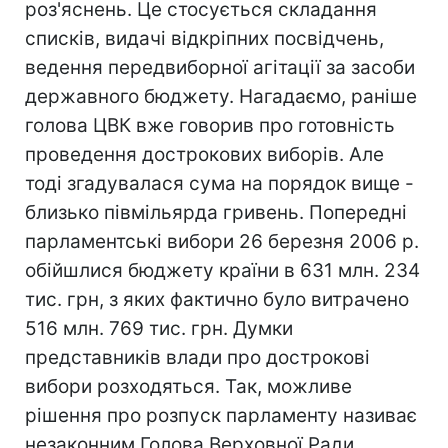
роз'яснень. Це стосується складання
списків, видачі відкріпних посвідчень,
ведення передвиборної агітації за засоби
державного бюджету. Нагадаємо, раніше
голова ЦВК вже говорив про готовність
проведення дострокових виборів. Але
тоді згадувалася сума на порядок вище -
близько півмільярда гривень. Попередні
парламентські вибори 26 березня 2006 р.
обійшлися бюджету країни в 631 млн. 234
тис. грн, з яких фактично було витрачено
516 млн. 769 тис. грн. Думки
представників влади про дострокові
вибори розходяться. Так, можливе
рішення про розпуск парламенту називає
незаконним Голова Верховної Ради