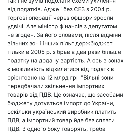
так і не зумів подолати схеми ухилення
від податків. Адже і без СЕЗ з 2004 р.
торгові операції через офшори зросли
удвічі. Але міністр фінансів з депутатом
не згоден. За його словами, після відміни
вільних зон і інших пільг держбюджет
тільки в 2005 р. зібрав в два рази більше
податку на додану вартість. А ось в зонах
є можливість відхилитися від податків
орієнтовно на 12 млрд грн "Вільні зони
передбачали звільнення імпортних
товарів від ПДВ. Це означає, що засобами
бюджету дотується імпорт до України,
оскільки український виробник платить
ПДВ, а імпортний товар йде без сплати
ПДВ. З одного боку говорять, треба