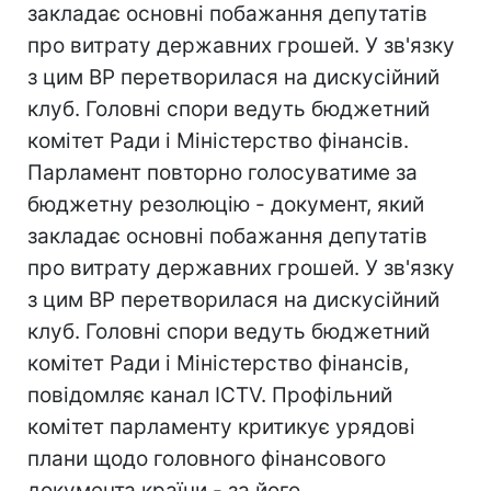
закладає основні побажання депутатів
про витрату державних грошей. У зв'язку
з цим ВР перетворилася на дискусійний
клуб. Головні спори ведуть бюджетний
комітет Ради і Міністерство фінансів.
Парламент повторно голосуватиме за
бюджетну резолюцію - документ, який
закладає основні побажання депутатів
про витрату державних грошей. У зв'язку
з цим ВР перетворилася на дискусійний
клуб. Головні спори ведуть бюджетний
комітет Ради і Міністерство фінансів,
повідомляє канал ICTV. Профільний
комітет парламенту критикує урядові
плани щодо головного фінансового
документа країни - за його