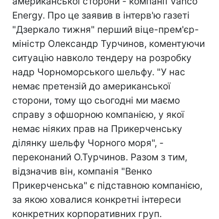
американської сторони - компанії Vanco
Energy. Про це заявив в інтерв'ю газеті
"Дзеркало тижня" перший віце-прем'єр-
міністр Олександр Турчинов, коментуючи
ситуацію навколо тендеру на розробку
надр Чорноморського шельфу. "У нас
немає претензій до американської
сторони, тому що сьогодні ми маємо
справу з офшорною компанією, у якої
немає ніяких прав на Прикерченську
ділянку шельфу Чорного моря", -
переконаний О.Турчинов. Разом з тим,
відзначив він, компанія "Венко
Прикерченська" є підставною компанією,
за якою ховалися конкретні інтереси
конкретних корпоративних груп.