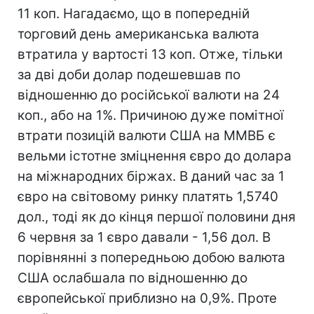
11 коп. Нагадаємо, що в попередній
торговий день американська валюта
втратила у вартості 13 коп. Отже, тільки
за дві доби долар подешевшав по
відношенню до російської валюти на 24
коп., або на 1%. Причиною дуже помітної
втрати позицій валюти США на ММВБ є
вельми істотне зміцнення євро до долара
на міжнародних біржах. В даний час за 1
євро на світовому ринку платять 1,5740
дол., тоді як до кінця першої половини дня
6 червня за 1 євро давали - 1,56 дол. В
порівнянні з попередньою добою валюта
США ослабшала по відношенню до
європейської приблизно на 0,9%. Проте