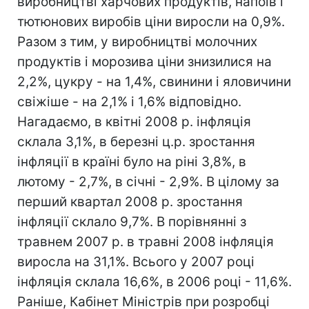
виробництві харчових продуктів, напоїв і
тютюнових виробів ціни виросли на 0,9%.
Разом з тим, у виробництві молочних
продуктів і морозива ціни знизилися на
2,2%, цукру - на 1,4%, свинини і яловичини
свіжіше - на 2,1% і 1,6% відповідно.
Нагадаємо, в квітні 2008 р. інфляція
склала 3,1%, в березні ц.р. зростання
інфляції в країні було на ріні 3,8%, в
лютому - 2,7%, в січні - 2,9%. В цілому за
перший квартал 2008 р. зростання
інфляції склало 9,7%. В порівнянні з
травнем 2007 р. в травні 2008 інфляція
виросла на 31,1%. Всього у 2007 році
інфляція склала 16,6%, в 2006 році - 11,6%.
Раніше, Кабінет Міністрів при розробці