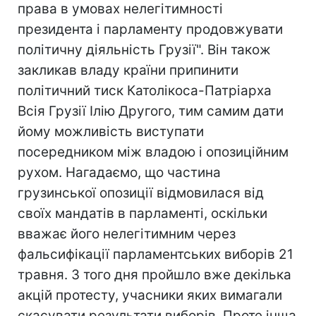
права в умовах нелегітимності
президента і парламенту продовжувати
політичну діяльність Грузії". Він також
закликав владу країни припинити
політичний тиск Католікоса-Патріарха
Всія Грузії Ілію Другого, тим самим дати
йому можливість виступати
посередником між владою і опозиційним
рухом. Нагадаємо, що частина
грузинської опозиції відмовилася від
своїх мандатів в парламенті, оскільки
вважає його нелегітимним через
фальсифікації парламентських виборів 21
травня. З того дня пройшло вже декілька
акцій протесту, учасники яких вимагали
скасувати результати виборів. Проте інша