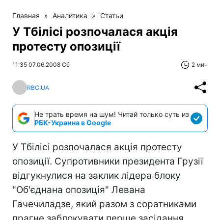
Главная
»
Аналитика
»
Статьи
У Тбілісі розпочалася акція
протесту опозиції
11:35 07.06.2008 Сб
2 мин
RBC.UA
Не трать время на шум! Читай только суть из
РБК-Украина в Google
У Тбілісі розпочалася акція протесту
опозиції. Супротивники президента Грузії
відгукнулися на заклик лідера блоку
"Об'єднана опозиція" Левана
Гачечиладзе, який разом з соратниками
прагне заблокувати перше засідання