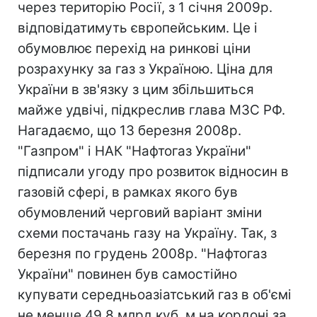
через територію Росії, з 1 січня 2009р.
відповідатимуть європейським. Це і
обумовлює перехід на ринкові ціни
розрахунку за газ з Україною. Ціна для
України в зв'язку з цим збільшиться
майже удвічі, підкреслив глава МЗС РФ.
Нагадаємо, що 13 березня 2008р.
"Газпром" і НАК "Нафтогаз України"
підписали угоду про розвиток відносин в
газовій сфері, в рамках якого був
обумовлений черговий варіант зміни
схеми постачань газу на Україну. Так, з
березня по грудень 2008р. "Нафтогаз
України" повинен був самостійно
купувати середньоазіатський газ в об'ємі
не менше 49,8 млрд куб. м на кордоні за