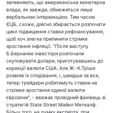
запевняють, що американська монетарна
влада, як завжди, обмежиться лише
вербальною інтервенцією. Тим часом
ЄЦБ, схоже, дійсно збирається розпочати
цикл підвищення ставки рефінансування,
щоб хоч злегка припинити стрімке
зростання інфляції. "Після виступу
Б.Бернанке інвестори розпочали
скуповувати долари, приготувавшись до
корекції валюти США. Але Ж.-К.Тріше
розвіяв їх сподівання, і, швидше за все,
тепер трейдери робитимуть ставки на
стрімке зростання єдиної валюти
єврозони", - вважає провідний фахівець зі
стратегій State Street Майкл Меткалф.
Більш того, на думку експерта, при