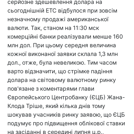
серйозне здешевлення долара на
сьогоднішній ЕТС відбулося при зовсім
незначному продажі американської
валюти. Так, станом на 11:30 мск
комерційні банки реалізували менше 160
млн дол. При цьому середня величина
кожної виконаної заявки склала 1,3 млн
дол., отже, була невеликою. Тим часом
варто відзначити, що стрімке падіння
долара на світовому валютному ринку
пов'язане з коментарями глави
Європейського Центробанку (ЄЦБ) Жана-
Клода Тріше, який кілька днів тому
шокував учасників ринку заявою, що ЄЦБ
подумує про підвищення облікової ставки
на засіданні в середині липня ц.р.,