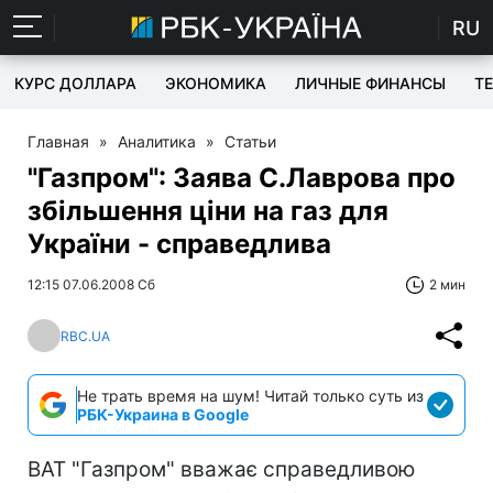
RU
КУРС ДОЛЛАРА
ЭКОНОМИКА
ЛИЧНЫЕ ФИНАНСЫ
T
Главная
»
Аналитика
»
Статьи
"Газпром": Заява С.Лаврова про
збільшення ціни на газ для
України - справедлива
12:15 07.06.2008 Сб
2 мин
RBC.UA
Не трать время на шум! Читай только суть из
РБК-Украина в Google
ВАТ "Газпром" вважає справедливою