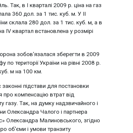
йль. Так, в I кварталі 2009 р. ціна на газ
ла 360 дол. за 1 тис. куб. м. У II
ни склала 280 дол. за 1 тис. куб. м, а в
а на IV квартал встановлена у розмірі
торона зобов'язалася зберегти в 2009
у по території України на рівні 2008 р.
 куб. м на 100 км.
 законні підстави для постановки
 про компенсацію втрат від
у газу. Так, на думку надзвичайного і
ни Олександра Чалого і партнера
іс» Олександра Малиновського, згідно
про об'єми і умови транзиту