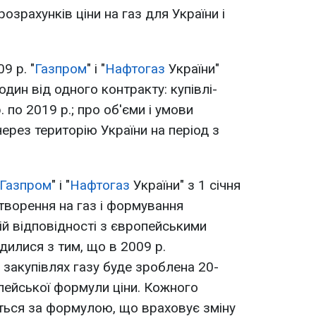
зрахунків ціни на газ для України і
9 р. "
Газпром
" і "
Нафтогаз
України"
дин від одного контракту: купівлі-
 по 2019 р.; про об'єми і умови
ерез територію України на період з
Газпром
" і "
Нафтогаз
України" з 1 січня
утворення на газ і формування
ій відповідності з європейськими
дилися з тим, що в 2009 р.
 закупівлях газу буде зроблена 20-
пейської формули ціни. Кожного
ться за формулою, що враховує зміну