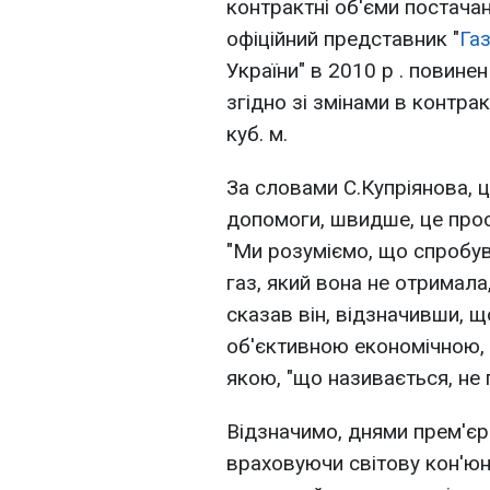
контрактні об'єми постачан
офіційний представник "
Га
України" в 2010 р . повинен
згідно зі змінами в контра
куб. м.
За словами С.Купріянова, 
допомоги, швидше, це прост
"Ми розуміємо, що спробув
газ, який вона не отримала,
сказав він, відзначивши, щ
об'єктивною економічною, 
якою, "що називається, не
Відзначимо, днями прем'єр
враховуючи світову кон'юн