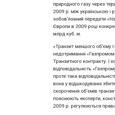
природного газу через тери
2009 р. між українською і
зобов'язаний передати «На
Європи в 2009 році конкре
млрд куб. м.
«Транзит меншого об'єму г
недотримання «Газпромом» 
Транзитного контракту. І х
відповідальність «Газпром
проте така відповідальніс
вона у відшкодуванні збит
скорочення об'ємів транзит
пояснюють експерти, конста
2009 р. регулюються право