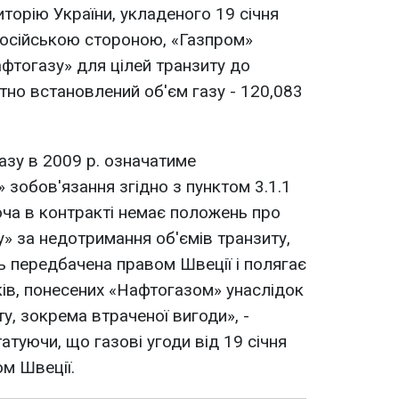
торію України, укладеного 19 січня
 російською стороною, «Газпром»
фтогазу» для цілей транзиту до
тно встановлений об'єм газу - 120,083
азу в 2009 р. означатиме
зобов'язання згідно з пунктом 3.1.1
оча в контракті немає положень про
у» за недотримання об'ємів транзиту,
ть передбачена правом Швеції і полягає
ків, понесених «Нафтогазом» унаслідок
у, зокрема втраченої вигоди», -
туючи, що газові угоди від 19 січня
м Швеції.