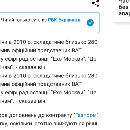
Час
без
ава
 Читай только суть из
РБК-Украина в
аїни в 2010 р. складатиме близько 280
ідомив офіційний представник ВАТ
у ефірі радіостанції "Ехо Москви". "Це
нам", - сказав він.
аїни в 2010 р. складатиме близько 280
ідомив офіційний представник ВАТ
у ефірі радіостанції "Ехо Москви". "Це
ам", - сказав він.
ора доповнень до контракту "
Газпром
"
ку, оскільки істотно знижуються річні