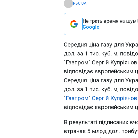
RBC.UA
Не трать время на шум!
Google
Середня ціна газу для Укр
дол. за 1 тис. куб. м, пов
"Газпром" Сергій Купріянов 
відповідає європейським ці
Середня ціна газу для Укр
дол. за 1 тис. куб. м, пов
"
Газпром
"
Сергій Купріянов
відповідає європейським цін
В результаті підписаних вч
втрачає 5 млрд дол. прибут