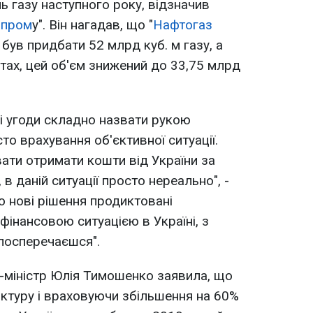
ь газу наступного року, відзначив
зпром
у". Він нагадав, що "
Нафтогаз
 був придбати 52 млрд куб. м газу, а
ктах, цей об'єм знижений до 33,75 млрд
ці угоди складно назвати рукою
о врахування об'єктивної ситуації.
ати отримати кошти від України за
 в даній ситуації просто нереально", -
о нові рішення продиктовані
фінансовою ситуацією в Україні, з
 посперечаєшся".
-міністр Юлія Тимошенко заявила, що
ктуру і враховуючи збільшення на 60%