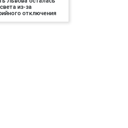
ть Львова осталась
 света из-за
рийного отключения