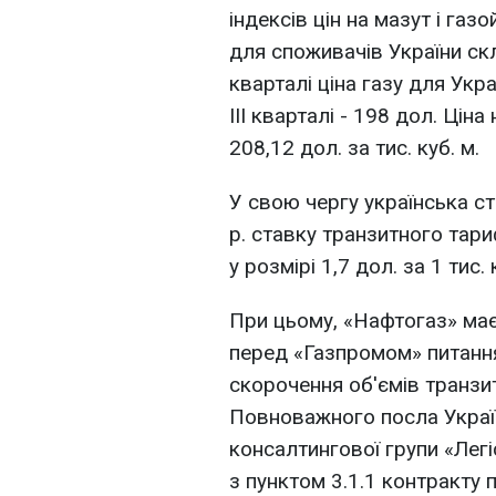
індексів цін на мазут і газо
для споживачів України скла
кварталі ціна газу для Украї
III кварталі - 198 дол. Цін
208,12 дол. за тис. куб. м.
У свою чергу українська с
р. ставку транзитного тариф
у розмірі 1,7 дол. за 1 тис.
При цьому, «Нафтогаз» має
перед «Газпромом» питання
скорочення об'ємів транзит
Повноважного посла Украї
консалтингової групи «Лег
з пунктом 3.1.1 контракту 