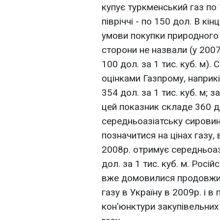
купує туркменський газ по 1
півріччі - по 150 дол. В кі
умови покупки природного г
сторони не назвали (у 2007
100 дол. за 1 тис. куб. м).
оцінками Газпрому, наприкі
354 дол. за 1 тис. куб. м; 
цей показник складе 360 д
середньоазіатську сирови
позначитися на цінах газу, 
2008р. отримує середньоаз
дол. за 1 тис. куб. м. Росі
вже домовилися продовжит
газу в Україну в 2009р. і 
кон'юнктури закупівельних 