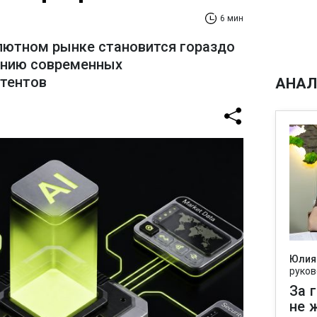
6 мин
лютном рынке становится гораздо
ению современных
стентов
АНАЛ
Юлия
руков
За 
не 