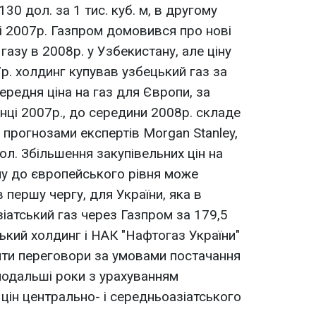
30 дол. за 1 тис. куб. м, в другому
нці 2007р. Газпром домовився про нові
азу в 2008р. у Узбекистану, але ціну
р. холдинг купував узбецький газ за
 Середня ціна на газ для Європи, за
нці 2007р., до середини 2008р. складе
за прогнозами експертів Morgan Stanley,
ол. Збільшення закупівельних цін на
ну до європейського рівня може
в першу чергу, для України, яка в
іатський газ через Газпром за 179,5
йський холдинг і НАК "Нафтогаз України"
и переговори за умовами постачання
в подальші роки з урахуванням
цін центрально- і середньоазіатського