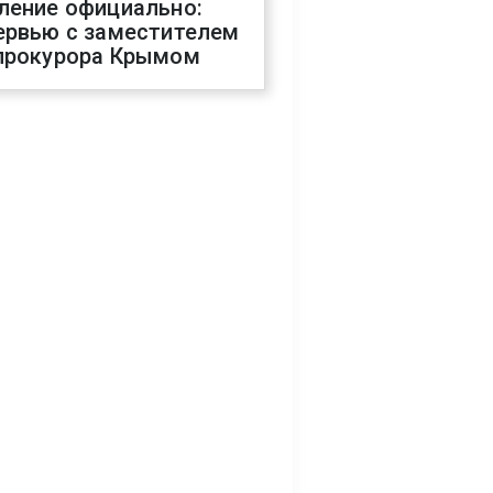
ление официально:
ервью с заместителем
прокурора Крымом