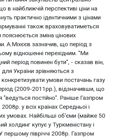
 що в найближчій перспективі ціни на
ануть практично ідентичними з цінами
 формуванні також враховуватиметься
м пояснюється зміна цінових
и. А.Міхєєв зазначив, що період з
ьому відношенні перехідним. "Ми
ий період повинен бути", - сказав він,
для України зрівняються з
в конкретизувати умови постачань газу
еріод (2009-2011рр.), відзначивши, що
я "ведуться постійно". Раніше Газпром
2008р. у всіх країнах Середньої і
них умовах. Найбільші об'єми (майже 50
ий холдинг купує у Туркменістану і
У першому півріччі 2008р. Газпром