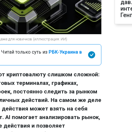
дав
инт
Ген
даже для новичков (иллюстрация: ИИ)
 Читай только суть из
РБК-Украина в
ают криптовалюту слишком сложной:
говых терминалах, графиках,
роек, постоянно следить за рынком
личных действий. На самом же деле
 действия может взять на себя
. AI помогает анализировать рынок,
е действия и позволяет