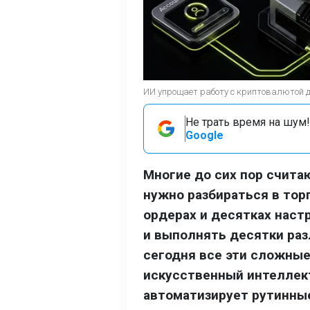
ИИ упрощает работу с криптовалютой 
Не трать время на шум!
Google
Многие до сих пор счит
нужно разбираться в тор
ордерах и десятках наст
и выполнять десятки раз
сегодня все эти сложные
искусственный интеллект
автоматизирует рутинны