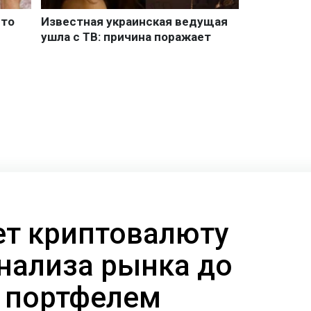
ает криптовалюту
анализа рынка до
 портфелем