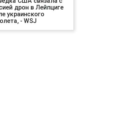
ведка США связала с
сией дрон в Лейпциге
ле украинского
олета, - WSJ