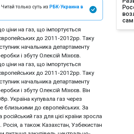
Раз
Рос
 Читай только суть из
РБК-Украина в
воз
сам
о ціни на газ, що імпортується
європейських до 2011-2012рр. Таку
ступник начальника департаменту
еробки і збуту Олексій Міхєєв.
о ціни на газ, що імпортується
європейських до 2011-2012рр. Таку
ступник начальника департаменту
еробки і збуту Олексій Міхєєв. Він
8р. Україна купувала газ через
же близькими до європейських. За
а російський газ для цієї країни зросла
. Росія, а також Казахстан, Узбекистан
ши питання закупівель центрально-