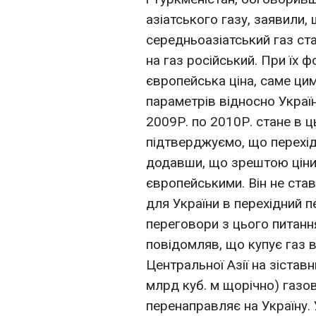
азіатського газу, заявили,
середньоазіатський газ ст
на газ російський. При їх
європейська ціна, саме ци
параметрів відносно Україн
2009Р. по 2010Р. стане в ц
підтверджуємо, що перехідн
додавши, що зрештою ціни 
європейськими. Він не ста
для України в перехідний п
переговори з цього питанн
повідомляв, що купує газ в 
Центральної Азії на зістав
млрд куб. м щорічно) газов
перенаправляє на Україну. 