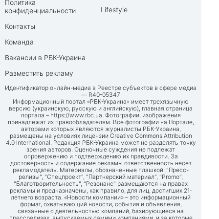
Политика
Lifestyle
конфиденциальности
Контакты
Команда
Вакансии в РБК-Украина
Разместить рекламу
Идентификатор онлайн-медиа в Реестре субъектов в сфере медиа
— R40-05347
Информационный портал «РБК-Украина» имеет трехязычную
версию (украинскую, русскую и английскую), главная страница
портала –
https://www.rbc.ua
. Фотографии, изображения
принадлежат их правообладателям. Все фотографии на Портале,
авторами которых являются журналисты РБК-Украина,
размещены на условиях лицензии Creative Commons Attribution
4.0 International. Редакция РБК-Украина может не разделять точку
зрения авторов. Оценочные суждения не подлежат
опровержению и подтверждению их правдивости. За
достоверность и содержание рекламы ответственность несет
рекламодатель. Материалы, обозначенные плашкой: "Пресс-
релизы", "Спецпроект", "Партнерский материал", "Promo",
"Благотворительность", "Резонанс" размещаются на правах
рекламы и предназначены, как правило, для лиц, достигших 21-
летнего возраста. «Новости компании» – это информационный
формат, охватывающий новости, события и объявления,
связанные с деятельностью компаний, базирующиеся на
прессрелизах, выпускаемых самими компаниями, и за которые