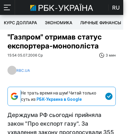
RU
КУРС ДОЛЛАРА
ЭКОНОМИКА
ЛИЧНЫЕ ФИНАНСЫ
T
"Газпром" отримав статус
експортера-монополіста
15:54 05.07.2006 Ср
3 мин
RBC.UA
Не трать время на шум! Читай только
суть из
РБК-Украина в Google
Держдума РФ сьогодні прийняла
закон "Про експорт газу". За
ухвалення закону проголосували 355