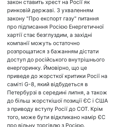
закон ставить хрест на Росії як
ринковій державі. З ухваленням
закону "Про експорт газу" питання
про підписання Росією Енергетичної
хартії стає безглуздим, а західні
компанії можуть остаточно
розпрощатися з бажанням дістати
доступ до російського внутрішнього
енергоринку. Ймовірно, що це
приведе до жорсткої критики Росії на
саміті G-8, який відбудеться в
Петербурзі в середині липня, а також
до більш жорсткішої позиції ЄС і США
з приводу вступу Росії до СОТ. Крім
того, може бути відкликано намір ЄС
про вільну торгівлю з Росією.