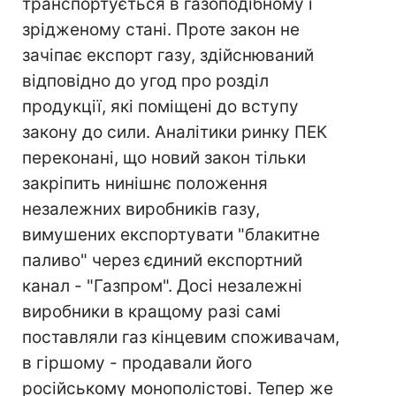
транспортується в газоподібному і
зрідженому стані. Проте закон не
зачіпає експорт газу, здійснюваний
відповідно до угод про розділ
продукції, які поміщені до вступу
закону до сили. Аналітики ринку ПЕК
переконані, що новий закон тільки
закріпить нинішнє положення
незалежних виробників газу,
вимушених експортувати "блакитне
паливо" через єдиний експортний
канал - "Газпром". Досі незалежні
виробники в кращому разі самі
поставляли газ кінцевим споживачам,
в гіршому - продавали його
російському монополістові. Тепер же