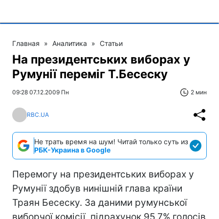
Главная
»
Аналитика
»
Статьи
На президентських виборах у
Румунії переміг Т.Бесеску
09:28 07.12.2009 Пн
2 мин
RBC.UA
Не трать время на шум! Читай только суть из
РБК-Украина в Google
Перемогу на президентських виборах у
Румунії здобув нинішній глава країни
Траян Бесеску. За даними румунської
виборчої комісії, підрахунок 95,7% голосів