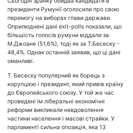
Сьогодні зранку обидва кандидати в
президенти Румунії оголосили про свою
перемогу на виборах глави держави.
Оприлюднені дані exit-polls показали, що
більшість голосів румуни віддали за
М.Джоане (51,6%), тоді як за Т.Бесеску -
48,4%. Однак останній заявив, що ці дані
оманливі.
Т. Бесеску популярний як борець з
корупцією і президент, який привів країну
до Європейського союзу. У той же час
проведені їм ліберальні економічні
реформи викликали невдоволення
частини населення і масові страйки. У
парламенті сильна опозиція, яка 13