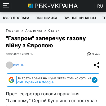
RU
КУРС ДОЛЛАРА
ЭКОНОМИКА
ЛИЧНЫЕ ФИНАНСЫ
T
Главная
»
Аналитика
»
Статьи
"Газпром" заперечує газову
війну з Європою
10:05 07.12.2009 Пн
3 мин
RBC.UA
Не трать время на шум! Читай только суть из
РБК-Украина в Google
Прес-секретар голови правління
"Газпрому" Сергій Купріянов спростував