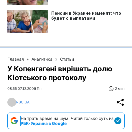
Главная
»
Аналитика
»
Статьи
У Копенгагені вирішать долю
Кіотського протоколу
08:55 07.12.2009 Пн
2 мин
RBC.UA
Не трать время на шум! Читай только суть из
РБК-Украина в Google