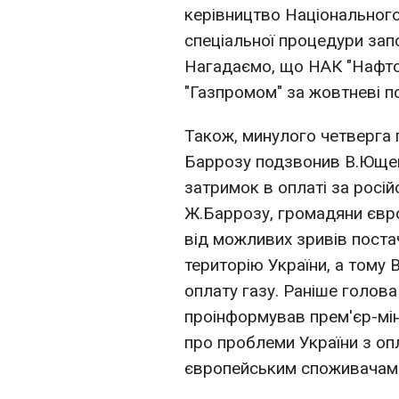
керівництво Національног
спеціальної процедури зап
Нагадаємо, що НАК "Нафтог
"Газпромом" за жовтневі по
Також, минулого четверга
Баррозу подзвонив В.Ющенк
затримок в оплаті за росій
Ж.Баррозу, громадяни євро
від можливих зривів постач
територію України, а тому
оплату газу. Раніше голова
проінформував прем'єр-мі
про проблеми України з опл
європейським споживачам