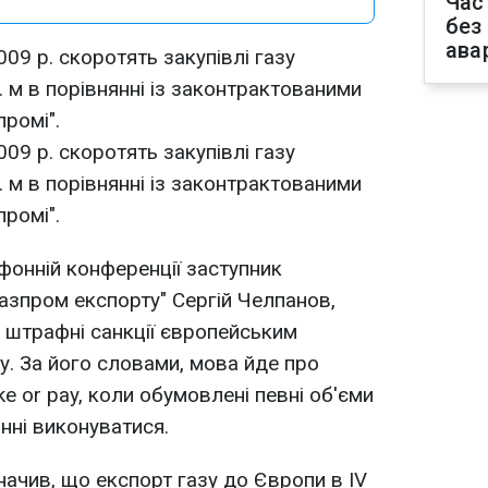
Час
без
ава
09 р. скоротять закупівлі газу
 м в порівнянні із законтрактованими
ромі".
09 р. скоротять закупівлі газу
 м в порівнянні із законтрактованими
ромі".
фонній конференції заступник
азпром експорту" Сергій Челпанов,
 штрафні санкції європейським
у. За його словами, мова йде про
e or pay, коли обумовлені певні об'єми
инні виконуватися.
начив, що експорт газу до Європи в IV