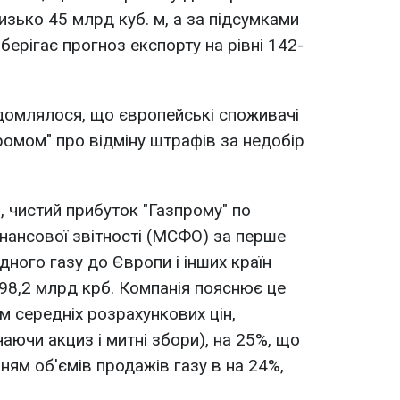
изько 45 млрд куб. м, а за підсумками
зберігає прогноз експорту на рівні 142-
домлялося, що європейські споживачі
ромом" про відміну штрафів за недобір
, чистий прибуток "Газпрому" по
нансової звітності (МСФО) за перше
дного газу до Європи і інших країн
698,2 млрд крб. Компанія пояснює це
 середніх розрахункових цін,
аючи акциз і митні збори), на 25%, що
ям об'ємів продажів газу в на 24%,