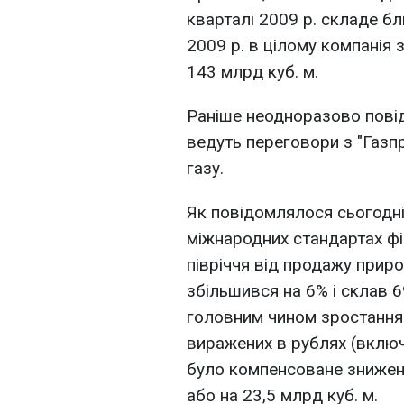
кварталі 2009 р. складе бл
2009 р. в цілому компанія 
143 млрд куб. м.
Раніше неодноразово пові
ведуть переговори з "Газп
газу.
Як повідомлялося сьогодні
міжнародних стандартах фі
півріччя від продажу приро
збільшився на 6% і склав 
головним чином зростанням
виражених в рублях (включ
було компенсоване зниженн
або на 23,5 млрд куб. м.