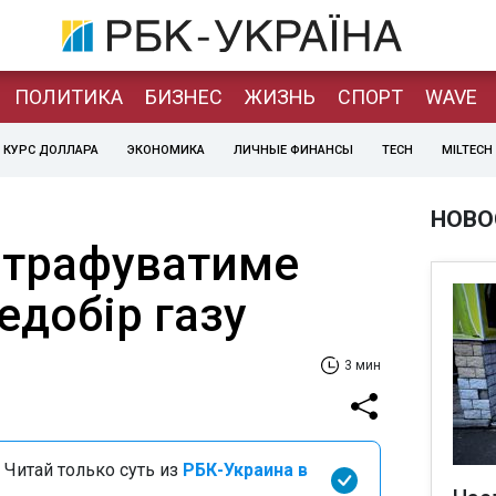
ПОЛИТИКА
БИЗНЕС
ЖИЗНЬ
СПОРТ
WAVE
КУРС ДОЛЛАРА
ЭКОНОМИКА
ЛИЧНЫЕ ФИНАНСЫ
TECH
MILTECH
НОВО
штрафуватиме
едобір газу
3 мин
 Читай только суть из
РБК-Украина в