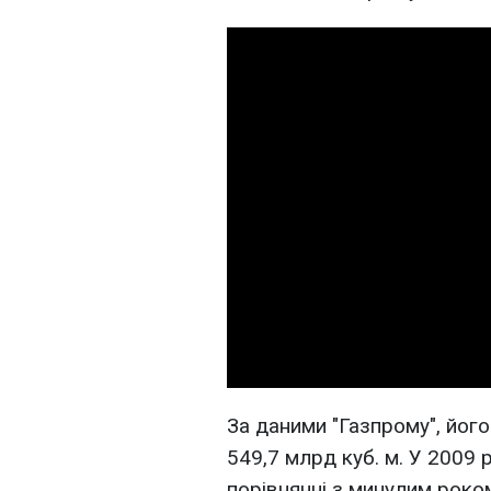
За даними "Газпрому", його
549,7 млрд куб. м. У 2009 
порівнянні з минулим роком