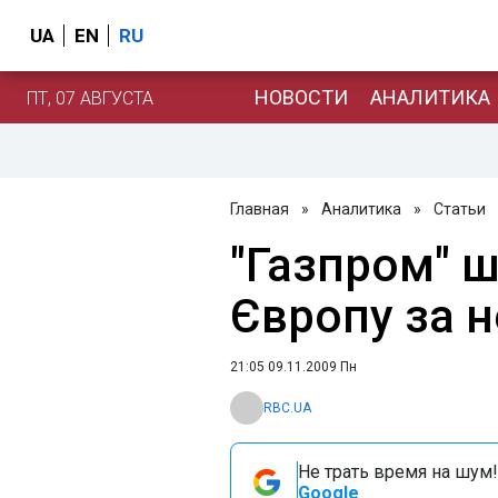
UA
EN
RU
НОВОСТИ
АНАЛИТИКА
ПТ, 07 АВГУСТА
Главная
»
Аналитика
»
Статьи
"Газпром" 
Європу за н
21:05 09.11.2009 Пн
RBC.UA
Не трать время на шум!
Google