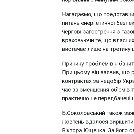
Нагадаємо, що представни
питань енергетичної безпе
чергові загострення з газ
враховуючи те, що власних
вистачає лише на третину 
Причину проблем він бачить
При цьому він заявив, що 
контрактах за недобір Укра
час за зменшення об'ємів 
практично не передбачені нія
Б.Соколовський також заяв
жовтень вдалося вирішити
Віктора Ющенка. За його с