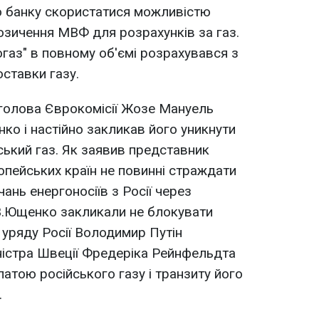
о банку скористатися можливістю
озичення МВФ для розрахунків за газ.
аз" в повному об'ємі розрахувався з
ставки газу.
 голова Єврокомісії Жозе Мануель
о і настійно закликав його уникнути
ський газ. Як заявив представник
пейських країн не повинні страждати
ань енергоносіїв з Росії через
 В.Ющенко закликали не блокувати
 уряду Росії Володимир Путін
ністра Швеції Фредеріка Рейнфельдта
атою російського газу і транзиту його
.