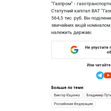
"Газпром" - газотранспорт
Статутний капітал ВАТ "Га
564,5 тис. руб. Він поділен
звичайних акцій номіналом
належить державі.
Не упустите 
об
Или читайте
Больше по теме:
Виктор Ющенко
Владимир Пут
Российская Федерация