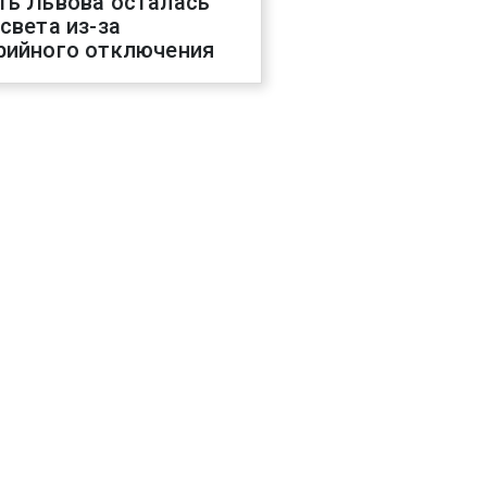
ть Львова осталась
 света из-за
рийного отключения