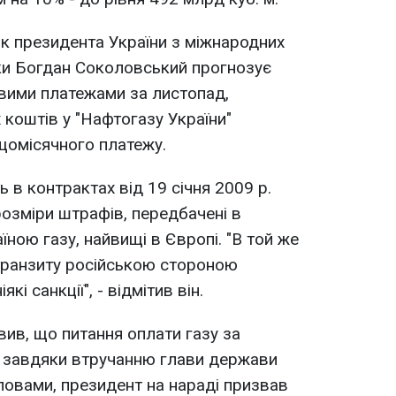
к президента України з міжнародних
ки Богдан Соколовський прогнозує
овими платежами за листопад,
 коштів у "Нафтогазу України"
щомісячного платежу.
 в контрактах від 19 січня 2009 р.
розміри штрафів, передбачені в
їною газу, найвищі в Європі. "В той же
транзиту російською стороною
кі санкції", - відмітив він.
ив, що питання оплати газу за
 завдяки втручанню глави держави
ловами, президент на нараді призвав