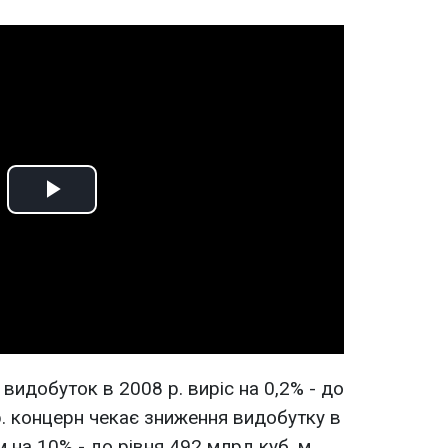
Play
Video
 видобуток в 2008 р. виріс на 0,2% - до
р. концерн чекає зниження видобутку в
 на 10% - до рівня 492 млрд куб. м.