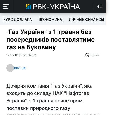
RU
КУРС ДОЛЛАРА
ЭКОНОМИКА
ЛИЧНЫЕ ФИНАНСЫ
T
"Газ України" з 1 травня без
посередників поставлятиме
газ на Буковину
17:32 01.05.2007 Вт
3 мин
RBC.UA
Дочірня компанія "Газ України", яка
входить до складу НАК "Нафтогаз
України", з 1 травня почне прямі
поставки природного газу