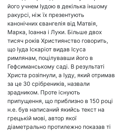
його учнем Іудою в декілька іншому
ракурсі, ніж їх презентують
канонічних євангелія від Матвія,
Марка, Іоанна і Луки. Більше двох
тисяч років Християнство говорить,
що Іуда Іскаріот видав Ісуса
римлянам, поцілувавши його в
Гефсиманському саді. В результаті
Христа розіпнули, а Іуду, який отримав
за це 30 срібреників, назвали
зрадником. Проте існують
припущення, що приблизно в 150 році
н.е. був написаний якийсь текст на
грецькій мові, автор якої
діаметрально протилежно показав ті