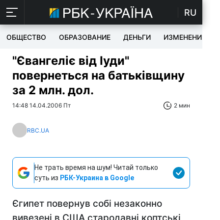
RU
ОБЩЕСТВО
ОБРАЗОВАНИЕ
ДЕНЬГИ
ИЗМЕНЕНИЯ
"Євангеліє від Іуди"
повернеться на батьківщину
за 2 млн. дол.
14:48 14.04.2006 Пт
2 мин
RBC.UA
Не трать время на шум! Читай только
суть из
РБК-Украина в Google
Єгипет повернув собі незаконно
вивезені в США стародавні коптські