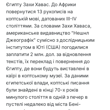
Єгипту Захи Хавас. До Африки
повернутися 13 рукописів на
коптській мові, датованих III-IV
століттями. За словами Захи Хаваса,
американське видавництво "Нешнл
Джеографік" сумісно з дослідницьким
інститутом в Юті (США) погодилися
заплатити 2 млн. дол. за відновлення
текстів, їх переклад і повернення до
Єгипту, де вони будуть виставлені в
каїрі в коптському музеї. За даними
єгипетської влади, коптські писання
були знайдені в кінці 70-х років
минулого століття в одній з печер в
пустелі недалеко від міста Бені-