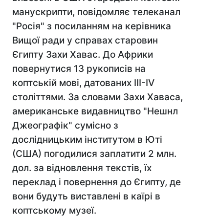
манускрипти, повідомляє телеканал
"Росія" з посиланням на керівника
Вищої ради у справах старовин
Єгипту Захи Хавас. До Африки
повернутися 13 рукописів на
коптській мові, датованих III-IV
століттями. За словами Захи Хаваса,
американське видавництво "Нешнл
Джеографік" сумісно з
дослідницьким інститутом в Юті
(США) погодилися заплатити 2 млн.
дол. за відновлення текстів, їх
переклад і повернення до Єгипту, де
вони будуть виставлені в каїрі в
коптському музеї.