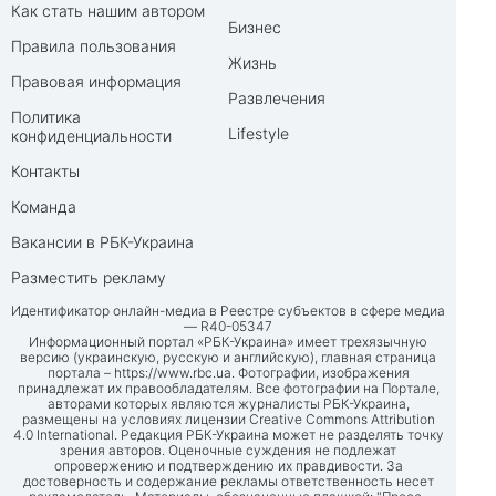
Как стать нашим автором
Бизнес
Правила пользования
Жизнь
Правовая информация
Развлечения
Политика
Lifestyle
конфиденциальности
Контакты
Команда
Вакансии в РБК-Украина
Разместить рекламу
Идентификатор онлайн-медиа в Реестре субъектов в сфере медиа
— R40-05347
Информационный портал «РБК-Украина» имеет трехязычную
версию (украинскую, русскую и английскую), главная страница
портала –
https://www.rbc.ua
. Фотографии, изображения
принадлежат их правообладателям. Все фотографии на Портале,
авторами которых являются журналисты РБК-Украина,
размещены на условиях лицензии Creative Commons Attribution
4.0 International. Редакция РБК-Украина может не разделять точку
зрения авторов. Оценочные суждения не подлежат
опровержению и подтверждению их правдивости. За
достоверность и содержание рекламы ответственность несет