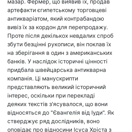
мазар. Фермер, що виявив їх, продав
артефакти єгипетському торговцеві
антикваріатом, який контрабандою
вивіз їх за кордон для перепродажу.
Проте після декількох невдалих спроб
збути безцінні рукописи, він поклав їх
на зберігання в один з американських
банків. У наслідок історичні цінності
придбала швейцарська антикварна
компанія. Ці манускрипти
представляють великий історичний
інтерес, оскільки при перекладі
деяких текстів з'ясувалося, що вони
відносяться до "Євангелія від Іуди". Як
стверджує ряд дослідників, воно
оповідає про відносини Ісуса Хріста з