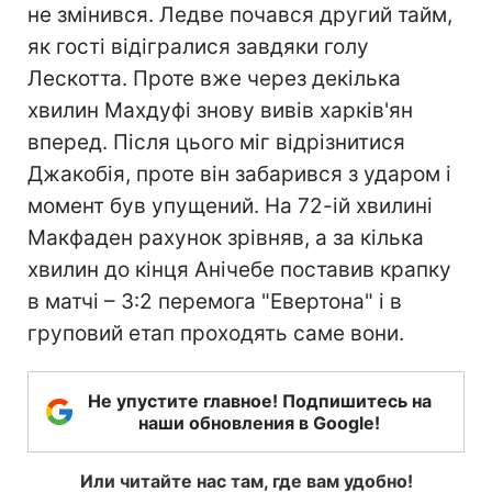
не змінився. Ледве почався другий тайм,
як гості відігралися завдяки голу
Лескотта. Проте вже через декілька
хвилин Махдуфі знову вивів харків'ян
вперед. Після цього міг відрізнитися
Джакобія, проте він забарився з ударом і
момент був упущений. На 72-ій хвилині
Макфаден рахунок зрівняв, а за кілька
хвилин до кінця Анічебе поставив крапку
в матчі – 3:2 перемога "Евертона" і в
груповий етап проходять саме вони.
Не упустите главное! Подпишитесь на
наши обновления в Google!
Или читайте нас там, где вам удобно!