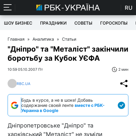
RU
ШОУ БИЗНЕС
ПРАЗДНИКИ
СОВЕТЫ
ГОРОСКОПЫ
Главная
»
Аналитика
»
Статьи
"Дніпро" та "Металіст" закінчили
боротьбу за Кубок УЄФА
10:59 05.10.2007 Пт
2 мин
RBC.UA
Будь в курсе, а не в шоке! Добавь
содержание своей ленте
вместе с РБК-
Украина в Google
Дніпропетровське "Дніпро" та
харківський "Металіст" не зуміли