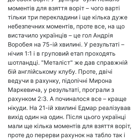
моментів для взяття воріт – чого варті
тільки три перекладини і ще кілька дуже
небезпечних моментів, проте все, на що
вистачило українців – це гол Андрія
Воробея на 75-ій хвилині. У результаті –
нічия 1:1 і в груповий етап проходять
шотландці. "Металіст" же дав справжній
бій англійському клубу. Проте, двічі
ведучи в рахунку, підопічні Мирона
Маркевича, у результаті, програли з
рахунком 2:3. А починалося все – краще
нікуди. На 21-ій хвилині Едмар реалізував
вихід один на один. Після цього українці
мали ще кілька моментів для взяття воріт,
проте до перерви рахунок на табло так і