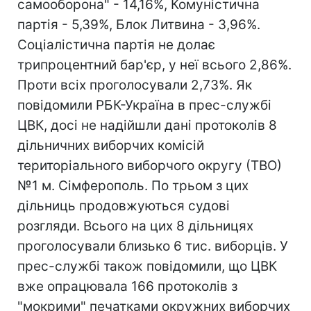
самооборона" - 14,16%, Комуністична
партія - 5,39%, Блок Литвина - 3,96%.
Соціалістична партія не долає
трипроцентний бар'єр, у неї всього 2,86%.
Проти всіх проголосували 2,73%. Як
повідомили РБК-Україна в прес-службі
ЦВК, досі не надійшли дані протоколів 8
дільничних виборчих комісій
територіального виборчого округу (ТВО)
№1 м. Сімферополь. По трьом з цих
дільниць продовжуються судові
розгляди. Всього на цих 8 дільницях
проголосували близько 6 тис. виборців. У
прес-службі також повідомили, що ЦВК
вже опрацювала 166 протоколів з
"мокрими" печатками окружних виборчих