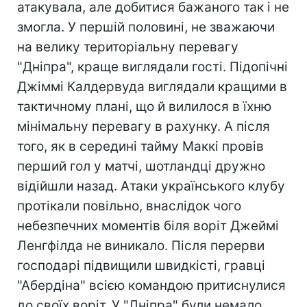
атакувала, але добитися бажаного так і не
змогла. У першій половині, не зважаючи
на велику територіальну перевагу
"Дніпра", краще виглядали гості. Підопічні
Джіммі Калдервуда виглядали кращими в
тактичному плані, що й вилилося в їхню
мінімальну перевагу в рахунку. А після
того, як в середині тайму Маккі провів
перший гол у матчі, шотландці дружно
відійшли назад. Атаки українського клубу
протікали повільно, внаслідок чого
небезпечних моментів біля воріт Джеймі
Ленгфілда не виникало. Після перерви
господарі підвищили швидкісті, гравці
"Абердіна" всією командою притиснулися
до своїх воріт. У "Дніпра" були немало