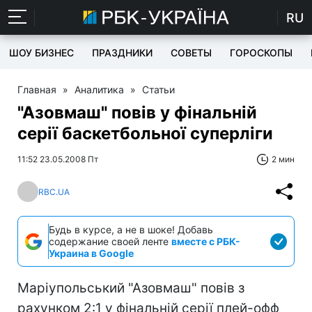
RU
ШОУ БИЗНЕС
ПРАЗДНИКИ
СОВЕТЫ
ГОРОСКОПЫ
Главная
»
Аналитика
»
Статьи
"Азовмаш" повів у фінальній
серії баскетбольної суперліги
11:52 23.05.2008 Пт
2 мин
RBC.UA
Будь в курсе, а не в шоке! Добавь
содержание своей ленте
вместе с РБК-
Украина в Google
Маріупольський "Азовмаш" повів з
рахунком 2:1 у фінальній серії плей-офф