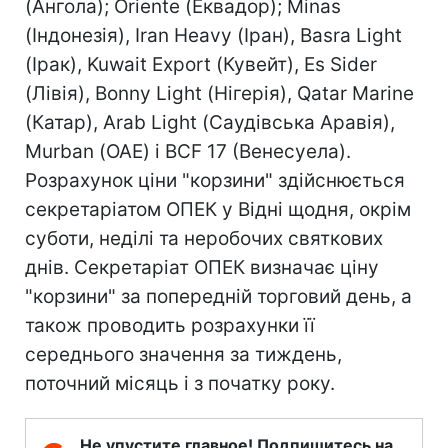
(Ангола); Oriente (Еквадор); Minas
(Індонезія), Iran Heavy (Іран), Basra Light
(Ірак), Kuwait Export (Кувейт), Es Sider
(Лівія), Bonny Light (Нігерія), Qatar Marine
(Катар), Arab Light (Саудівська Аравія),
Murban (ОАЕ) і BCF 17 (Венесуела).
Розрахунок ціни "корзини" здійснюється
секретаріатом ОПЕК у Відні щодня, окрім
суботи, неділі та неробочих святкових
днів. Секретаріат ОПЕК визначає ціну
"корзини" за попередній торговий день, а
також проводить розрахунки її
середнього значення за тиждень,
поточний місяць і з початку року.
Не упустите главное! Подпишитесь на