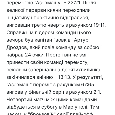
перемогою "Азовмашу" - 22:21. Після
великої перерви кияни перехопили
ініціативу і практично відігралися,
вигравши третю чверть з рахунком 19:11.
Справжнім лідером команди цього
вечора був капітан "вовків" Артур
Дроздов, який повів команду за собою і
набрав 24 очки. Проте і він не зміг
принести своїй команді перемогу,
оскільки завершальна десятихвилинка
закінчилася внічию – 13:13. У результаті,
"Азовмаш" переміг з рахунком 67:65 і
виграв у фінальній серії з рахунком 2:1.
Четвертий матч між цими командами
відбудеться в суботу в Маріуполі. Тим
часом, у "бронзовій" серії плей-офф