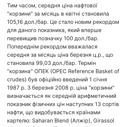
Тим часом, середня ціна нафтової
"корзини" за місяць в квітні становила
105,16 дол./бар. Це стало новим рекордом
для даного показника, який вперше
перевищив позначку 100 дол./бар.
Попереднім рекордом вважалася
середня за місяць ціна березня ц.р., що
становила 99,03 дол./бар. Термін
"корзина" ОПЕК (OPEC Reference Basket of
crudes) був офіційно введений 1 січня
1987 р. З березня 2008 р. ціна "корзини"
визначається як середній арифметичний
показник фізичних цін наступних 13 сортів
нафти, що видобувається країнами
картелю: Saharan Blend (Алжір), Girassol