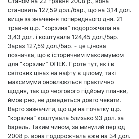
Станом на 22 травня 2008 р., вона
становить 127,59 дол./бар., що на 3,14 дол.
вище за значення попереднього дня. 21
травня ц.р. "корзина" подорожчала на
3,43 дол. і коштувала 124,45 дол./бар.
Зараз 127,59 дол./бар. - це цінова
позначка, що є історичним максимумом
для "корзини" ОПЕК. Проте тут, як і в
світових цінах на нафту в цілому, такі
максимуми оновлюються практично
щодня, так що чергового підйому планки,
ймовірно, не доведеться довго чекати.
Варто зазначити, що ще на початку ц.р.
"корзина" коштувала близько 93 дол. за
барель. Таким чином, за минулий період
2008 р. вона подорожчала вже на 34 дол.