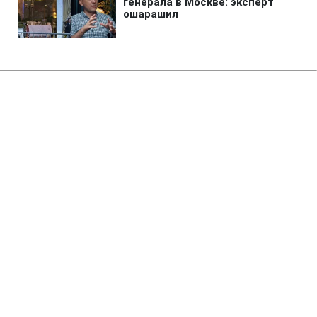
Главная
»
Аналитика
»
Статьи
ПР вимагає заслухати звіт
уряду і правління НБУ щодо
грошово-кредитної політики
11:09 23.05.2008 Пт
3 мин
RBC.UA
Не трать время на шум! Читай только суть из
РБК-Украина в Google
Партія регіонів вимагає сьогодні