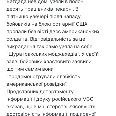
Багдада невідомі узяли в полон
десять працівників пекарні. В
п'ятницю увечері після нападу
бойовиків на блокпост армії США
пропали без вісті двоє американських
солдатів. Відповідальність за це
викрадання так само узяла на себе
"Шура іракських моджахедів". У своїй
заяві бойовики хвастовито заявили,
що тим самим вони
"продемонстрували слабкість
американської розвідки".
Представник департаменту
інформації і друку російського МЗС
вказав, що в міністерстві з'ясовують
достовірність інформації, поширеної