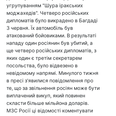
угрупуванням "Шура іракських
моджахедів". Четверо російських
дипломатів було викрадено в Багдаді
3 червня. Їх автомобіль був
атакований бойовиками. В результаті
нападу один росіянин був убитий, а
ще четверо російських дипломатів, з
яких один є третім секретарем
посольства, було відвезено в
невідомому напрямі. Минулого тижня
в пресі з'явилися повідомлення про
те, що за звільнення росіян може бути
виплачений викуп, який повинен
скласти більше мільйона доларів.
МЗС Росії ці відомості коментувати