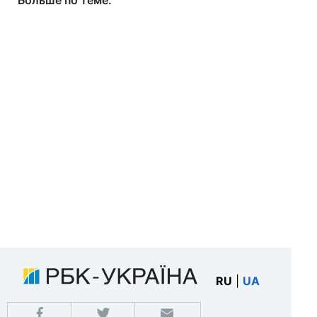
Больше по теме:
RU
|
UA