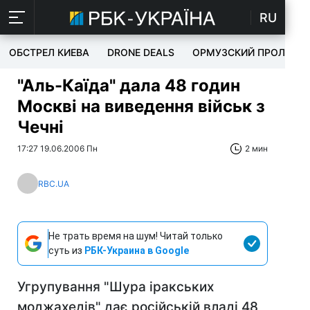
RU
ОБСТРЕЛ КИЕВА
DRONE DEALS
ОРМУЗСКИЙ ПРОЛИВ
"Аль-Каїда" дала 48 годин
Москві на виведення військ з
Чечні
17:27 19.06.2006 Пн
2 мин
RBC.UA
Не трать время на шум! Читай только
суть из
РБК-Украина в Google
Угрупування "Шура іракських
моджахедів" дає російській владі 48