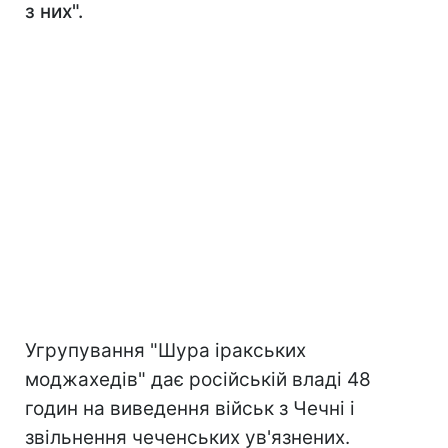
з них".
Угрупування "Шура іракських
моджахедів" дає російській владі 48
годин на виведення військ з Чечні і
звільнення чеченських ув'язнених.