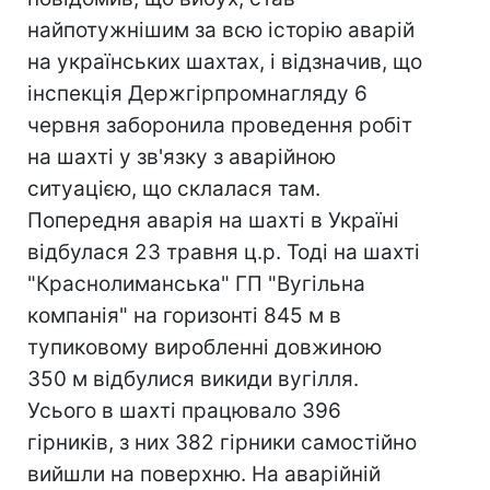
найпотужнішим за всю історію аварій
на українських шахтах, і відзначив, що
інспекція Держгірпромнагляду 6
червня заборонила проведення робіт
на шахті у зв'язку з аварійною
ситуацією, що склалася там.
Попередня аварія на шахті в Україні
відбулася 23 травня ц.р. Тоді на шахті
"Краснолиманська" ГП "Вугільна
компанія" на горизонті 845 м в
тупиковому виробленні довжиною
350 м відбулися викиди вугілля.
Усього в шахті працювало 396
гірників, з них 382 гірники самостійно
вийшли на поверхню. На аварійній