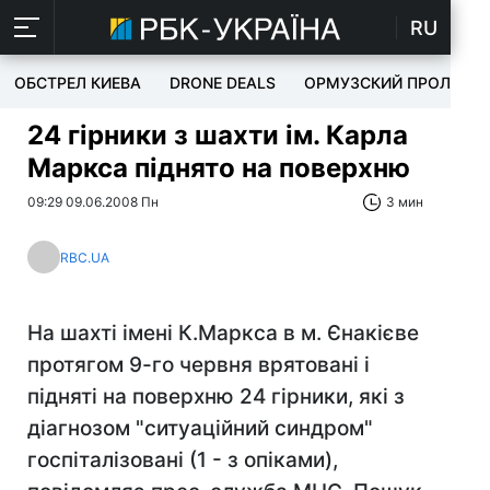
RU
ОБСТРЕЛ КИЕВА
DRONE DEALS
ОРМУЗСКИЙ ПРОЛИВ
24 гірники з шахти ім. Карла
Маркса піднято на поверхню
09:29 09.06.2008 Пн
3 мин
RBC.UA
На шахті імені К.Маркса в м. Єнакієве
протягом 9-го червня врятовані і
підняті на поверхню 24 гірники, які з
діагнозом "ситуаційний синдром"
госпіталізовані (1 - з опіками),