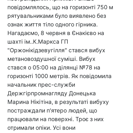
повідомлялось, що на горизонті 750 м
рятувальниками було виявлено без
ознак життя тіло одного гірника.
Нагадаємо, 8 червня в Єнакієво на
шахті ім..К.Маркса ГП
"Оржонікідзевугілля" стався вибух
метановоздушної суміші. Вибух
стався о 05:00 на ділянці №78 на
горизонті 1000 метрів. Як повідомила
начальник прес-служби
Держгірпромнагляду Донецька
Марина Нікітіна, в результаті вибуху
постраждали п'ятеро людей, що
працювали на поверхні. Троє з них
отримали опіки. Усі вони