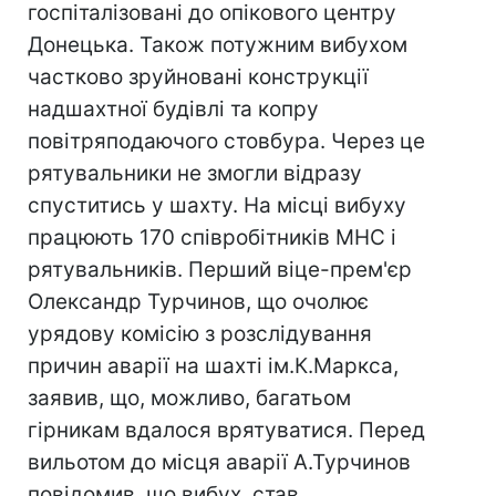
госпіталізовані до опікового центру
Донецька. Також потужним вибухом
частково зруйновані конструкції
надшахтної будівлі та копру
повітряподаючого стовбура. Через це
рятувальники не змогли відразу
спуститись у шахту. На місці вибуху
працюють 170 співробітників МНС і
рятувальників. Перший віце-прем'єр
Олександр Турчинов, що очолює
урядову комісію з розслідування
причин аварії на шахті ім.К.Маркса,
заявив, що, можливо, багатьом
гірникам вдалося врятуватися. Перед
вильотом до місця аварії А.Турчинов
повідомив, що вибух, став