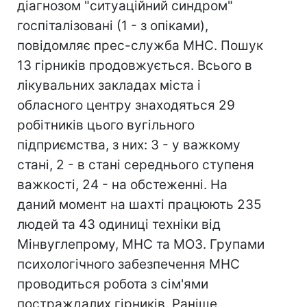
діагнозом "ситуаційний синдром"
госпіталізовані (1 - з опіками),
повідомляє прес-служба МНС. Пошук
13 гірників продовжується. Всього в
лікувальних закладах міста і
обласного центру знаходяться 29
робітників цього вугільного
підприємства, з них: 3 - у важкому
стані, 2 - в стані середнього ступеня
важкості, 24 - на обстеженні. На
даний момент на шахті працюють 235
людей та 43 одиниці техніки від
Мінвуглепрому, МНС та МОЗ. Групами
психологічного забезпечення МНС
проводиться робота з сім'ями
постраждалих гірників. Раніше