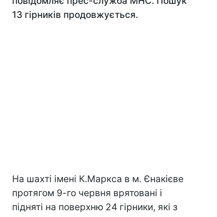
повідомляє прес-служба МНС. Пошук
13 гірників продовжується.
На шахті імені К.Маркса в м. Єнакієве
протягом 9-го червня врятовані і
підняті на поверхню 24 гірники, які з