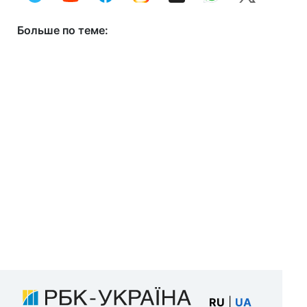
Больше по теме:
RU
|
UA