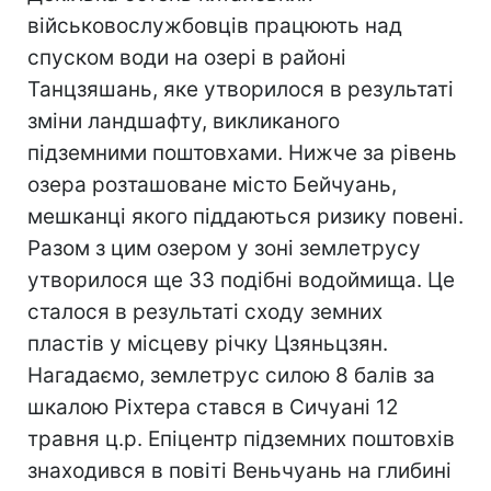
військовослужбовців працюють над
спуском води на озері в районі
Танцзяшань, яке утворилося в результаті
зміни ландшафту, викликаного
підземними поштовхами. Нижче за рівень
озера розташоване місто Бейчуань,
мешканці якого піддаються ризику повені.
Разом з цим озером у зоні землетрусу
утворилося ще 33 подібні водоймища. Це
сталося в результаті сходу земних
пластів у місцеву річку Цзяньцзян.
Нагадаємо, землетрус силою 8 балів за
шкалою Ріхтера стався в Сичуані 12
травня ц.р. Епіцентр підземних поштовхів
знаходився в повіті Веньчуань на глибині