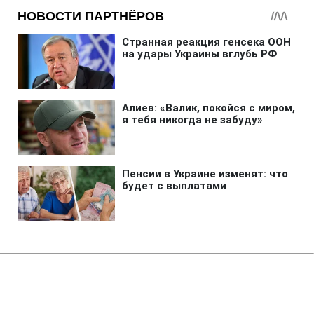
Главная
»
Аналитика
»
Статьи
В.Кличко не виключає, що його