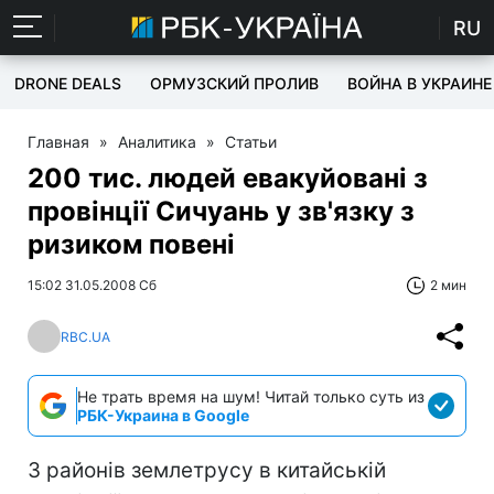
RU
DRONE DEALS
ОРМУЗСКИЙ ПРОЛИВ
ВОЙНА В УКРАИНЕ
Главная
»
Аналитика
»
Статьи
200 тис. людей евакуйовані з
провінції Сичуань у зв'язку з
ризиком повені
15:02 31.05.2008 Сб
2 мин
RBC.UA
Не трать время на шум! Читай только суть из
РБК-Украина в Google
З районів землетрусу в китайській