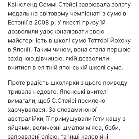
Квінсленд Семмі Стейсі завоювала золоту
медаль на світовому чемпіонаті з сумо в
Естонії в 2008 р. У якості призу їй
дозволили удосконалювати свою
майстерність в школі сумо Тотторі Йохоку
в Японії. Таким чином, вона стала першою
західною дівчиною, якій дозволили
вчитися в елітній японській школі сумо.
Проте радість школярки з цього приводу
тривала недовго. Японські вчителі
вимагали, щоб С.Стейсі посилено
харчувалася. За словами юної
австралійки, її примушували їсти кашу з
яйцями, величезні шматки м'яса, боби,
заправлені олією, та інші калорійні