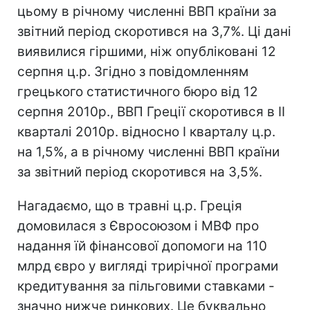
цьому в річному численні ВВП країни за
звітний період скоротився на 3,7%. Ці дані
виявилися гіршими, ніж опубліковані 12
серпня ц.р. Згідно з повідомленням
грецького статистичного бюро від 12
серпня 2010р., ВВП Греції скоротився в II
кварталі 2010р. відносно I кварталу ц.р.
на 1,5%, а в річному численні ВВП країни
за звітний період скоротився на 3,5%.
Нагадаємо, що в травні ц.р. Греція
домовилася з Євросоюзом і МВФ про
надання їй фінансової допомоги на 110
млрд євро у вигляді трирічної програми
кредитування за пільговими ставками -
значно нижче ринкових. Це буквально