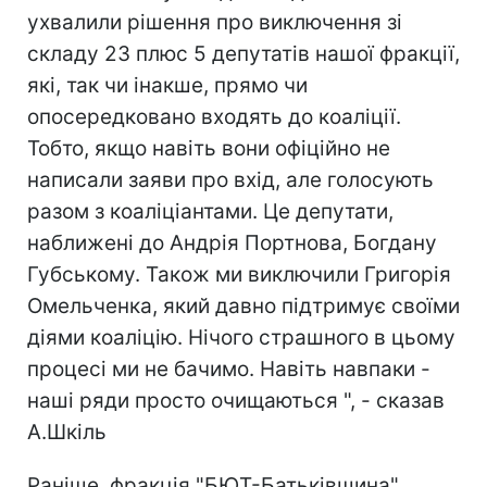
ухвалили рішення про виключення зі
складу 23 плюс 5 депутатів нашої фракції,
які, так чи інакше, прямо чи
опосередковано входять до коаліції.
Тобто, якщо навіть вони офіційно не
написали заяви про вхід, але голосують
разом з коаліціантами. Це депутати,
наближені до Андрія Портнова, Богдану
Губському. Також ми виключили Григорія
Омельченка, який давно підтримує своїми
діями коаліцію. Нічого страшного в цьому
процесі ми не бачимо. Навіть навпаки -
наші ряди просто очищаються ", - сказав
А.Шкіль
Раніше, фракція "БЮТ-Батьківщина"