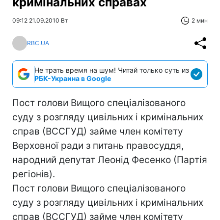
кримінальних справах
09:12 21.09.2010 Вт
2 мин
RBC.UA
Не трать время на шум! Читай только суть из
РБК-Украина в Google
Пост голови Вищого спеціалізованого
суду з розгляду цивільних і кримінальних
справ (ВССГУД) займе член комітету
Верховної ради з питань правосуддя,
народний депутат Леонід Фесенко (Партія
регіонів).
Пост голови Вищого спеціалізованого
суду з розгляду цивільних і кримінальних
справ (ВССГУД) займе член комітету