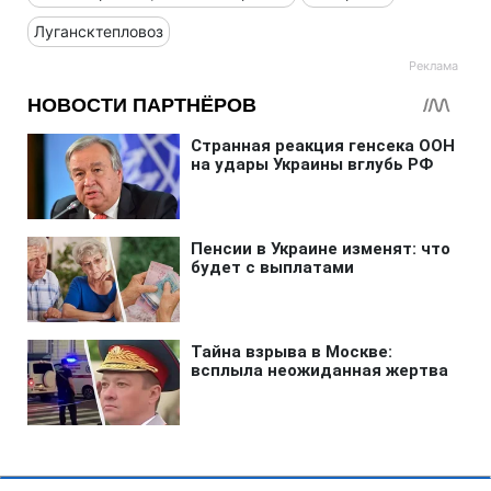
Лугансктепловоз