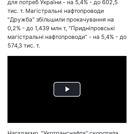
для потреб України - на 5,4% - до 602,5
тис. т. Магістральні нафтопроводи
"Дружба" збільшили прокачування на
0,2% - до 1,439 млн т, "Придніпровські
магістральні нафтопроводи" - на 5,4% - до
574,3 тис. т.
Play
Video
Нагадаємо, "Укртранснафта" скоротила