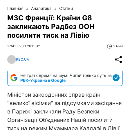
Главная
»
Аналитика
»
Статьи
МЗС Франції: Країни G8
закликають Радбез ООН
посилити тиск на Лівію
17:41 15.03.2011 Вт
2 мин
RBC.UA
Не трать время на шум! Читай только суть из
РБК-Украина в Google
Міністри закордонних справ країн
"великої вісімки" за підсумками засідання
в Парижі закликали Раду Безпеки
Організації Об'єднаних Націй посилити
тиск на режим Муаммара Каддафі в Лівії,