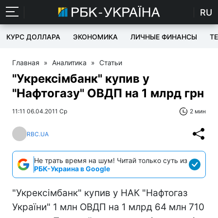
RU
КУРС ДОЛЛАРА
ЭКОНОМИКА
ЛИЧНЫЕ ФИНАНСЫ
T
Главная
»
Аналитика
»
Статьи
"Укрексімбанк" купив у
"Нафтогазу" ОВДП на 1 млрд грн
11:11 06.04.2011 Ср
2 мин
RBC.UA
Не трать время на шум! Читай только суть из
РБК-Украина в Google
"Укрексімбанк" купив у НАК "Нафтогаз
України" 1 млн ОВДП на 1 млрд 64 млн 710