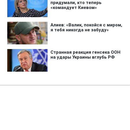
Главная
»
Аналитика
»
Статьи
М.Азаров доручив профільним
міністрам знайти аргументи для
перегляду формули ціни на