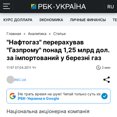
RU
КУРС ДОЛЛАРА
ЭКОНОМИКА
ЛИЧНЫЕ ФИНАНСЫ
T
Главная
»
Аналитика
»
Статьи
"Нафтогаз" перерахував
"Газпрому" понад 1,25 млрд дол.
за імпортований у березні газ
11:57 07.04.2011 Чт
2 мин
RBC.UA
Не трать время на шум! Читай только суть из
РБК-Украина в Google
Національна акціонерна компанія