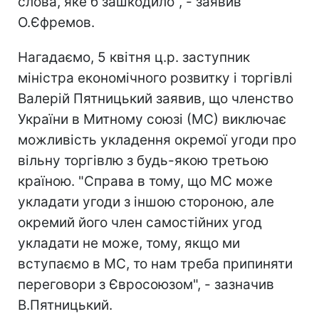
слова, яке б зашкодило", - заявив
О.Єфремов.
Нагадаємо, 5 квітня ц.р. заступник
міністра економічного розвитку і торгівлі
Валерій Пятницький заявив, що членство
України в Митному союзі (МС) виключає
можливість укладення окремої угоди про
вільну торгівлю з будь-якою третьою
країною. "Справа в тому, що МС може
укладати угоди з іншою стороною, але
окремий його член самостійних угод
укладати не може, тому, якщо ми
вступаємо в МС, то нам треба припиняти
переговори з Євросоюзом", - зазначив
В.Пятницький.