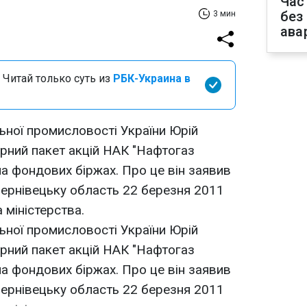
Час
без
3 мин
ава
 Читай только суть из
РБК-Украина в
льної промисловості України Юрій
рний пакет акцій НАК "Нафтогаз
на фондових біржах. Про це він заявив
 Чернівецьку область 22 березня 2011
 міністерства.
льної промисловості України Юрій
рний пакет акцій НАК "Нафтогаз
на фондових біржах. Про це він заявив
 Чернівецьку область 22 березня 2011