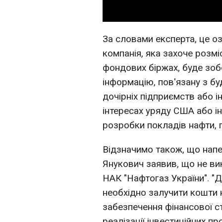
За словами експерта, це о
компанія, яка захоче розмі
фондових біржах, буде зоб
інформацію, пов'язану з бу
дочірніх підприємств або і
інтересах уряду США або і
розробки покладів нафти, г
Відзначимо також, що напе
Янукович заявив, що не в
НАК "Нафтогаз України". "
необхідно залучити кошти н
забезпечення фінансової ст
реалізації інвестиційних про