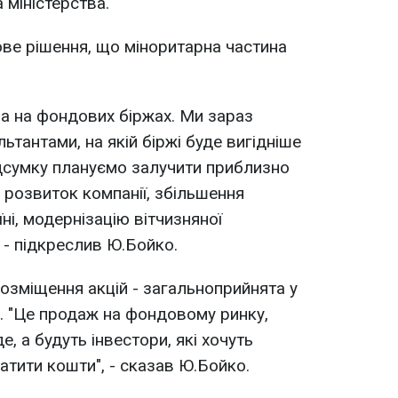
 міністерства.
ове рішення, що міноритарна частина
а на фондових біржах. Ми зараз
тантами, на якій біржі буде вигідніше
дсумку плануємо залучити приблизно
а розвиток компанії, збільшення
їні, модернізацію вітчизняної
 - підкреслив Ю.Бойко.
розміщення акцій - загальноприйнята у
а. "Це продаж на фондовому ринку,
, а будуть інвестори, які хочуть
платити кошти", - сказав Ю.Бойко.