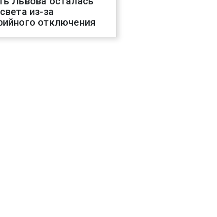
ть Львова осталась
 света из-за
рийного отключения