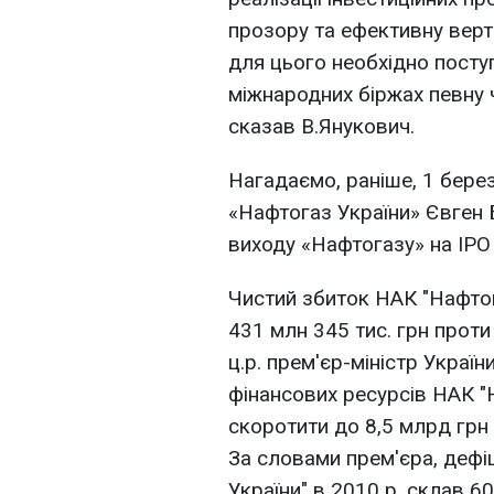
прозору та ефективну верт
для цього необхідно поступ
міжнародних біржах певну ча
сказав В.Янукович.
Нагадаємо, раніше, 1 берез
«Нафтогаз України» Євген 
виходу «Нафтогазу» на IPO
Чистий збиток НАК "Нафтог
431 млн 345 тис. грн проти
ц.р. прем'єр-міністр Украї
фінансових ресурсів НАК "
скоротити до 8,5 млрд грн в
За словами прем'єра, дефі
України" в 2010 р. склав 6