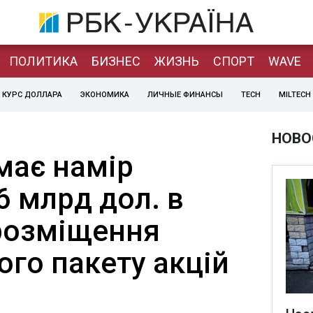
ПОЛИТИКА
БИЗНЕС
ЖИЗНЬ
СПОРТ
WAVE
КУРС ДОЛЛАРА
ЭКОНОМИКА
ЛИЧНЫЕ ФИНАНСЫ
TECH
MILTECH
НОВО
має намір
6 млрд дол. в
 розміщення
го пакету акцій