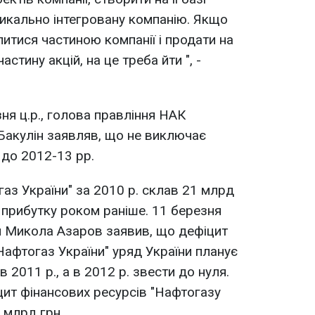
икально інтегровану компанію. Якщо
итися частиною компанії і продати на
стину акцій, на це треба йти ", -
ня ц.р., голова правління НАК
Бакулін заявляв, що не виключає
 до 2012-13 рр.
аз України" за 2010 р. склав 21 млрд
 прибутку роком раніше. 11 березня
ни Микола Азаров заявив, що дефіцит
Нафтогаз України" уряд України планує
 2011 р., а в 2012 р. звести до нуля.
цит фінансових ресурсів "Нафтогазу
0 млрд грн.