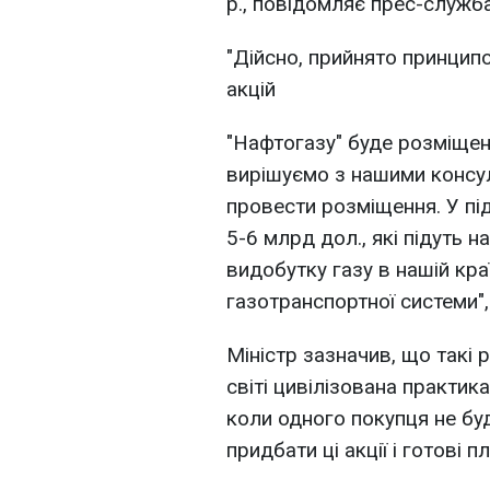
р., повідомляє прес-служба
"Дійсно, прийнято принцип
акцій
"Нафтогазу" буде розміщен
вирішуємо з нашими консуль
провести розміщення. У пі
5-6 млрд дол., які підуть н
видобутку газу в нашій кра
газотранспортної системи",
Міністр зазначив, що такі 
світі цивілізована практик
коли одного покупця не буде
придбати ці акції і готові 