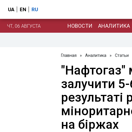
UA
EN
RU
НОВОСТИ
АНАЛИТИКА
ЧТ, 06 АВГУСТА
Главная
»
Аналитика
»
Статьи
"Нафтогаз" 
залучити 5-
результаті
міноритарно
на біржах