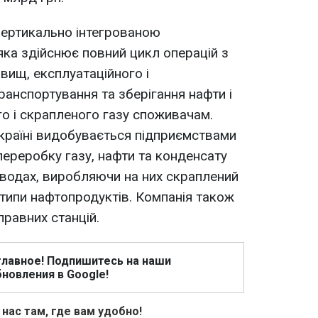
вертикально інтегрованою
ка здійснює повний цикл операцій з
вищ, експлуатаційного і
ранспортування та зберігання нафти і
го і скрапленого газу споживачам.
Україні видобувається підприємствами
переробку газу, нафти та конденсату
аводах, виробляючи на них скраплений
і типи нафтопродуктів. Компанія також
равних станцій.
главное! Подпишитесь на наши
новления в Google!
 нас там, где вам удобно!