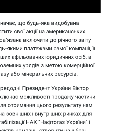
значає, що будь-яка видобувна
стити свої акції на американських
ов'язана включити до річного звіту
дь-якими платежами самої компанії, її
нших афільованих юридичних осіб, в
ноземних урядів з метою комерційної
азу або мінеральних ресурсів.
редодні Президент України Віктор
иключає можливості продажу частини
Для отримання цього результату нам
а зовнішніх і внутрішніх ринках для
абілізації НАК "Нафтогаз України" і
ектів компанії, створити на її базі