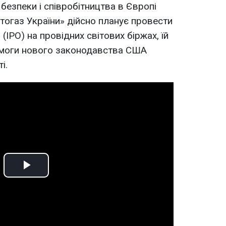
 безпеки і співробітництва в Європі
огаз України» дійсно планує провести
(IPO) на провідних світових біржах, їй
моги нового законодавства США
і.
Play
Video