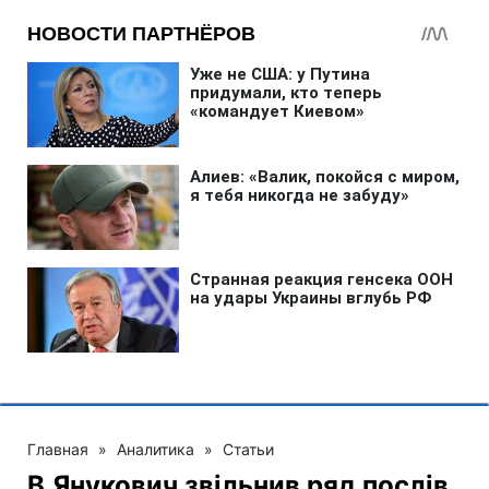
Главная
»
Аналитика
»
Статьи
В.Янукович звільнив ряд послів