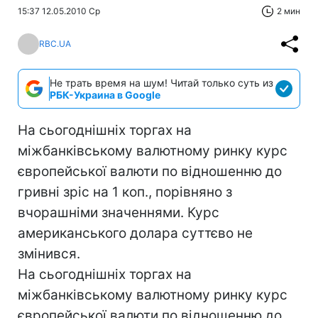
15:37 12.05.2010 Ср
2 мин
RBC.UA
Не трать время на шум! Читай только суть из
РБК-Украина в Google
На сьогоднішніх торгах на
міжбанківському валютному ринку курс
європейської валюти по відношенню до
гривні зріс на 1 коп., порівняно з
вчорашніми значеннями. Курс
американського долара суттєво не
змінився.
На сьогоднішніх торгах на
міжбанківському валютному ринку курс
європейської валюти по відношенню до