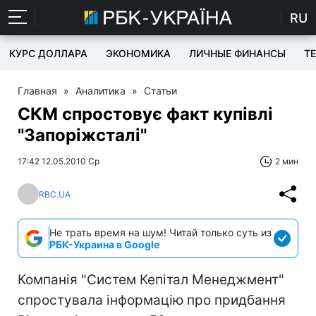
RU
КУРС ДОЛЛАРА
ЭКОНОМИКА
ЛИЧНЫЕ ФИНАНСЫ
T
Главная
»
Аналитика
»
Статьи
СКМ спростовує факт купівлі
"Запоріжсталі"
17:42 12.05.2010 Ср
2 мин
RBC.UA
Не трать время на шум! Читай только суть из
РБК-Украина в Google
Компанія "Систем Кепітал Менеджмент"
спростувала інформацію про придбання