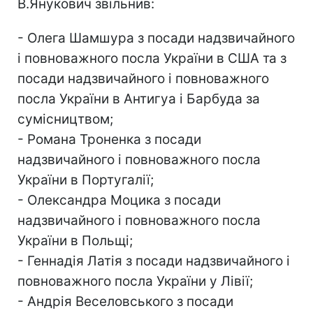
В.Янукович звільнив:
- Олега Шамшура з посади надзвичайного
і повноважного посла України в США та з
посади надзвичайного і повноважного
посла України в Антигуа і Барбуда за
сумісництвом;
- Романа Троненка з посади
надзвичайного і повноважного посла
України в Португалії;
- Олександра Моцика з посади
надзвичайного і повноважного посла
України в Польщі;
- Геннадія Латія з посади надзвичайного і
повноважного посла України у Лівії;
- Андрія Веселовського з посади