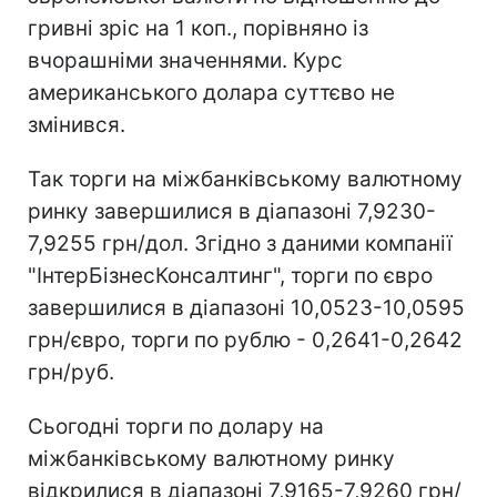
гривні зріс на 1 коп., порівняно із
вчорашніми значеннями. Курс
американського долара суттєво не
змінився.
Так торги на міжбанківському валютному
ринку завершилися в діапазоні 7,9230-
7,9255 грн/дол. Згідно з даними компанії
"ІнтерБізнесКонсалтинг", торги по євро
завершилися в діапазоні 10,0523-10,0595
грн/євро, торги по рублю - 0,2641-0,2642
грн/руб.
Сьогодні торги по долару на
міжбанківському валютному ринку
відкрилися в діапазоні 7,9165-7,9260 грн/