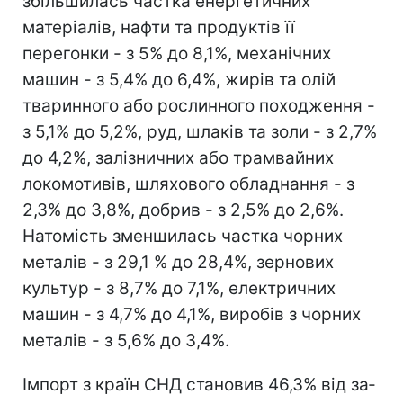
збільшилась частка енергетич­них
матеріалів, нафти та продуктів її
перегонки - з 5% до 8,1%, меха­нічних
машин - з 5,4% до 6,4%, жирів та олій
тваринного або рослинного походження -
з 5,1% до 5,2%, руд, шлаків та золи - з 2,7%
до 4,2%, залізничних або трамвайних
локомотивів, шляхового обладнання - з
2,3% до 3,8%, добрив - з 2,5% до 2,6%.
Натомість зменшилась частка чорних
металів - з 29,1 % до 28,4%, зернових
культур - з 8,7% до 7,1%, електричних
машин - з 4,7% до 4,1%, виробів з чорних
металів - з 5,6% до 3,4%.
Імпорт з країн СНД становив 46,3% від за­