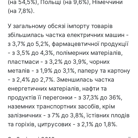
(на 54,5%), Польщі (на 9,6%), Німеч­чини
(на 7,8%).
У загальному обсязі імпорту товарів
збільшилась частка електричних машин -
з 3,7% до 5,2%, фармацевтичної продукції
- з 3,5% до 4,3%, полімерних матеріалів,
пластмаси - з 3,2% до 3,9%, чорних
металів - з 1,9% до 3,1%, паперу та картону
- з 2,4% до 2,7%. Зменшилась частка
енергетич­них матеріалів, нафти та
продуктів її перегонки - з 37,3% до 36%,
наземних транспортних за­собів, крім
залізничних - з 7% до 3,8%, їстівних плодів
та горіхів, цитрусових - з 2,1% до 1,8%.