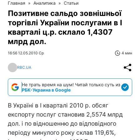
Главная
»
Аналитика
»
Статьи
Позитивне сальдо зовнішньої
торгівлі України послугами в І
кварталі ц.р. склало 1,4307
млрд дол.
16:56 12.05.2010 Ср
4 мин
RBC.UA
Не трать время на шум! Читай только суть из
РБК-Украина в Google
В Україні в І кварталі 2010 р. обсяг
експорту послуг становив 2,5574 млрд
дол. і по відношенню до відповідного
періоду минулого року склав 119,6%,