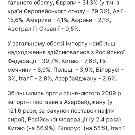
гального обсягу, Європи - 31,3% (у т.ч. з
країн Європейського союзу - 29,3%), Азії -
15,6%, Америки - 4,1%, Африки - 2,1%,
Австралії і Океанії - 0,5%.
У загальному обсязі імпорту найбільші
надходження здійс­нювалися з Російської
Федерації - 39,7%, Китаю - 7,6%, Ні­
меччини - 6,9%, Польщі - 3,9%, Білорусі -
3%, Італії - 2,8%, Азербайджану - 2,6%.
Збільшились проти січня-лютого 2009 р.
імпортні по­ставки з Азербайджану (у
121,6 рази, за рахунок поставок нафти
сирої), Російської Федерації (у 2,4 раза),
Китаю (на 56,9%), Білорусі (на 55%), Італії