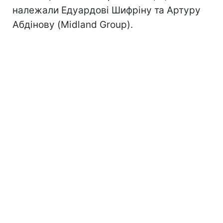
належали Едуардові Шифріну та Артуру
Абдінову (Midland Group).