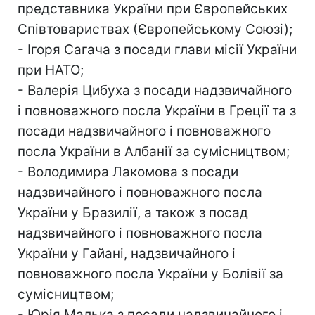
представника України при Європейських
Співтовариствах (Європейському Союзі);
- Ігоря Сагача з посади глави місії України
при НАТО;
- Валерія Цибуха з посади надзвичайного
і повноважного посла України в Греції та з
посади надзвичайного і повноважного
посла України в Албанії за сумісництвом;
- Володимира Лакомова з посади
надзвичайного і повноважного посла
України у Бразилії, а також з посад
надзвичайного і повноважного посла
України у Гайані, надзвичайного і
повноважного посла України у Болівії за
сумісництвом;
- Юрія Малька з посади надзвичайного і