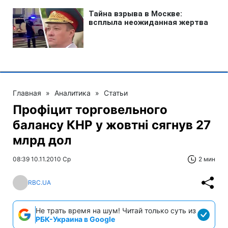
Главная
»
Аналитика
»
Статьи
Профіцит торговельного
балансу КНР у жовтні сягнув 27
млрд дол
08:39 10.11.2010 Ср
2 мин
RBC.UA
Не трать время на шум! Читай только суть из
РБК-Украина в Google