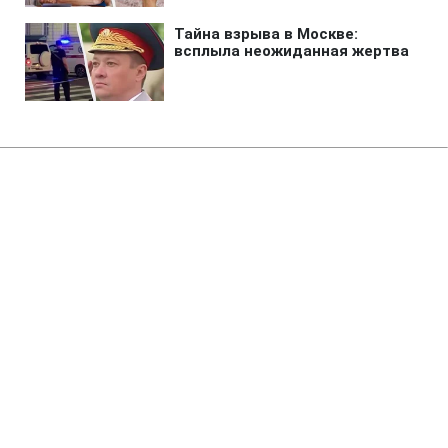
Главная
»
Аналитика
»
Статьи
Іран не має наміру
обговорювати ядерну програму
з посередниками
21:48 09.11.2010 Вт
3 мин
RBC.UA
Не трать время на шум! Читай только суть из
РБК-Украина в Google