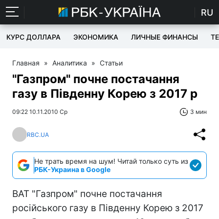
RU
КУРС ДОЛЛАРА
ЭКОНОМИКА
ЛИЧНЫЕ ФИНАНСЫ
T
Главная
»
Аналитика
»
Статьи
"Газпром" почне постачання
газу в Південну Корею з 2017 р
09:22 10.11.2010 Ср
3 мин
RBC.UA
Не трать время на шум! Читай только суть из
РБК-Украина в Google
ВАТ "Газпром" почне постачання
російського газу в Південну Корею з 2017