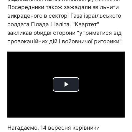
Посередники також зажадали звільнити
викраденого в секторі Газа ізраїльського
солдата Гілада Шаліта. "Квартет"
закликав обидві сторони "утриматися від
провокаційних дій і войовничої риторики".
Play
Video
Нагадаємо, 14 вересня керівники