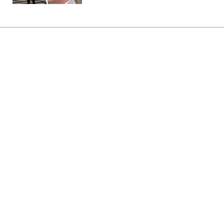
Главная
»
Аналитика
»
Статьи
У Німеччині ресторатор
виправдовується через занадто
великі порції шніцеля
08:26 22.09.2010 Ср
1 мин
RBC.UA
Не трать время на шум! Читай только суть из
РБК-Украина в Google
Німецький ресторатор змушений
виправдовуватися перед податковою