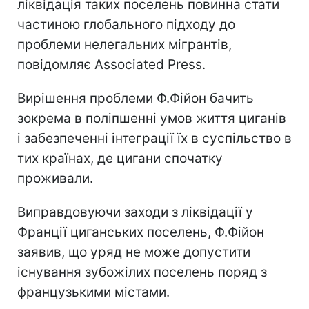
ліквідація таких поселень повинна стати
частиною глобального підходу до
проблеми нелегальних мігрантів,
повідомляє Associated Press.
Вирішення проблеми Ф.Фійон бачить
зокрема в поліпшенні умов життя циганів
і забезпеченні інтеграції їх в суспільство в
тих країнах, де цигани спочатку
проживали.
Виправдовуючи заходи з ліквідації у
Франції циганських поселень, Ф.Фійон
заявив, що уряд не може допустити
існування зубожілих поселень поряд з
французькими містами.