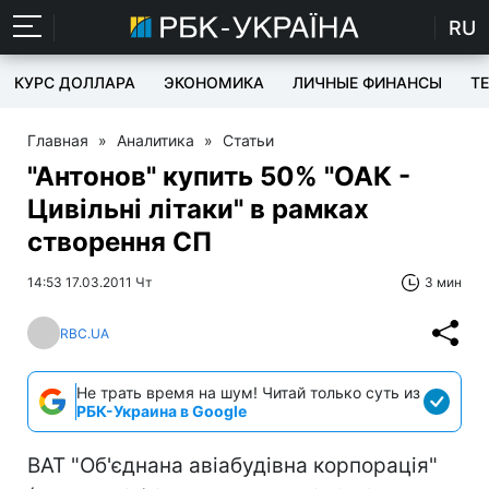
RU
КУРС ДОЛЛАРА
ЭКОНОМИКА
ЛИЧНЫЕ ФИНАНСЫ
T
Главная
»
Аналитика
»
Статьи
"Антонов" купить 50% "ОАК -
Цивільні літаки" в рамках
створення СП
14:53 17.03.2011 Чт
3 мин
RBC.UA
Не трать время на шум! Читай только суть из
РБК-Украина в Google
ВАТ "Об'єднана авіабудівна корпорація"