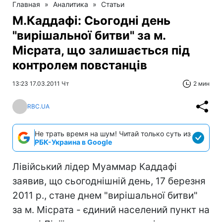
Главная
»
Аналитика
»
Статьи
М.Каддафі: Сьогодні день
"вирішальної битви" за м.
Місрата, що залишається під
контролем повстанців
13:23 17.03.2011 Чт
2 мин
RBC.UA
Не трать время на шум! Читай только суть из
РБК-Украина в Google
Лівійський лідер Муаммар Каддафі
заявив, що сьогоднішній день, 17 березня
2011 р., стане днем "вирішальної битви"
за м. Місрата - єдиний населений пункт на