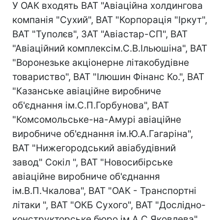
У ОАК входять ВАТ "Авіаційна холдингова
компанія "Сухий", ВАТ "Корпорація "Іркут",
ВАТ "Туполєв", ЗАТ "Авіастар-СП", ВАТ
"Авіаційний комплексім.С.В.Ільюшіна", ВАТ
"Воронезьке акціонерне літакобудівне
товариство", ВАТ "Ілюшин Фінанс Ко.", ВАТ
"Казанське авіаційне виробниче
об'єднання ім.С.П.Горбунова", ВАТ
"Комсомольське-на-Амурі авіаційне
виробниче об'єднання ім.Ю.А.Гагаріна",
ВАТ "Нижегородський авіабудівний
завод" Сокіл ", ВАТ "Новосибірське
авіаційне виробниче об'єднання
ім.В.П.Чкалова", ВАТ "ОАК - Транспортні
літаки ", ВАТ "ОКБ Сухого", ВАТ "Дослідно-
конструкторське бюро ім.А.С.Яковлева",