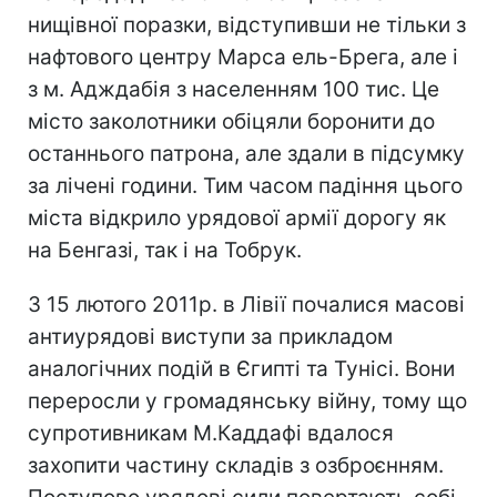
нищівної поразки, відступивши не тільки з
нафтового центру Марса ель-Брега, але і
з м. Адждабія з населенням 100 тис. Це
місто заколотники обіцяли боронити до
останнього патрона, але здали в підсумку
за лічені години. Тим часом падіння цього
міста відкрило урядової армії дорогу як
на Бенгазі, так і на Тобрук.
З 15 лютого 2011р. в Лівії почалися масові
антиурядові виступи за прикладом
аналогічних подій в Єгипті та Тунісі. Вони
переросли у громадянську війну, тому що
супротивникам М.Каддафі вдалося
захопити частину складів з озброєнням.