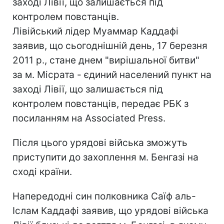
заході Лівії, що залишається під
контролем повстанців.
Лівійський лідер Муаммар Каддафі
заявив, що сьогоднішній день, 17 березня
2011 р., стане днем "вирішальної битви"
за м. Місрата - єдиний населений пункт на
заході Лівії, що залишається під
контролем повстанців, передає РБК з
посиланням на Associated Press.
Після цього урядові війська зможуть
приступити до захоплення м. Бенгазі на
сході країни.
Напередодні син полковника Саїф аль-
Іслам Каддафі заявив, що урядові війська