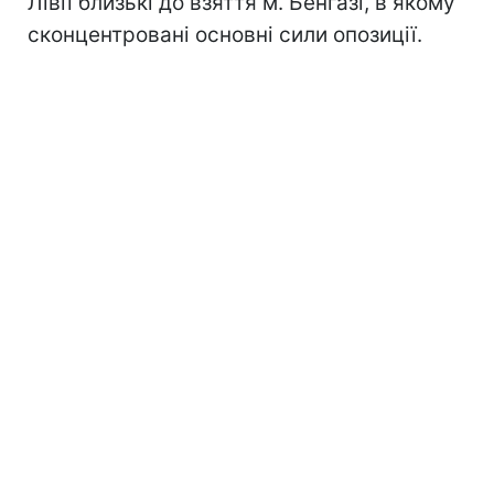
Лівії близькі до взяття м. Бенгазі, в якому
сконцентровані основні сили опозиції.