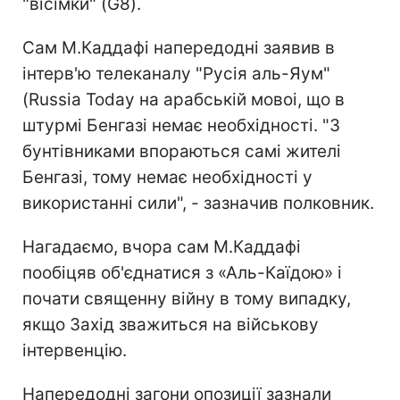
"вісімки" (G8).
Сам М.Каддафі напередодні заявив в
інтерв'ю телеканалу "Русія аль-Яум"
(Russia Today на арабській мовоі, що в
штурмі Бенгазі немає необхідності. "З
бунтівниками впораються самі жителі
Бенгазі, тому немає необхідності у
використанні сили", - зазначив полковник.
Нагадаємо, вчора сам М.Каддафі
пообіцяв об'єднатися з «Аль-Каїдою» і
почати священну війну в тому випадку,
якщо Захід зважиться на військову
інтервенцію.
Напередодні загони опозиції зазнали