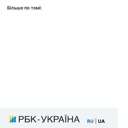
Більше по темі:
RU
|
UA