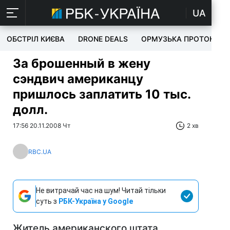
UA
ОБСТРІЛ КИЄВА
DRONE DEALS
ОРМУЗЬКА ПРОТОКА
За брошенный в жену
сэндвич американцу
пришлось заплатить 10 тыс.
долл.
17:56 20.11.2008 Чт
2 хв
RBC.UA
Не витрачай час на шум! Читай тільки
суть з
РБК-Україна у Google
Житель американского штата