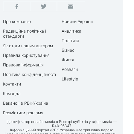
Про компанію
Новини України
Редакційна політика і
Аналітика
стандарти
Політика
Як стати нашим автором
Бізнес
Правила користування
Життя
Правова інформація
Розваги
Політика конфіденційності
Lifestyle
Контакти
Команда
Вакансії в РБК-Україна
Розмістити рекламу
Ідентифікатор онлайн-медіа в Реєстрі суб’єктів у сфері медіа —
R40-05347
Інформаційний портал «РБК-Україна» має тримовну версію