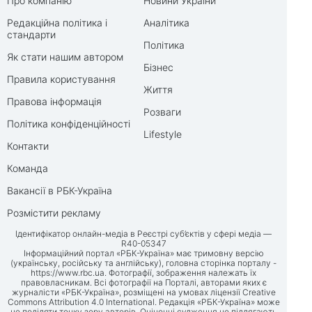
Про компанію
Новини України
Редакційна політика і
Аналітика
стандарти
Політика
Як стати нашим автором
Бізнес
Правила користування
Життя
Правова інформація
Розваги
Політика конфіденційності
Lifestyle
Контакти
Команда
Вакансії в РБК-Україна
Розмістити рекламу
Ідентифікатор онлайн-медіа в Реєстрі суб’єктів у сфері медіа —
R40-05347
Інформаційний портал «РБК-Україна» має тримовну версію
(українську, російську та англійську), головна сторінка порталу -
https://www.rbc.ua
. Фотографії, зображення належать їх
правовласникам. Всі фотографії на Порталі, авторами яких є
журналісти «РБК-Україна», розміщені на умовах ліцензії Creative
Commons Attribution 4.0 International. Редакція «РБК-Україна» може
не поділяти точку зору авторів. Оціночні судження не підлягають