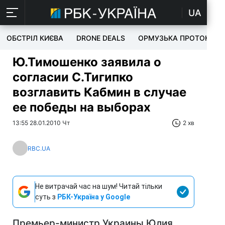
UA
ОБСТРІЛ КИЄВА
DRONE DEALS
ОРМУЗЬКА ПРОТОКА
Ю.Тимошенко заявила о
согласии С.Тигипко
возглавить Кабмин в случае
ее победы на выборах
13:55 28.01.2010 Чт
2 хв
RBC.UA
Не витрачай час на шум! Читай тільки
суть з
РБК-Україна у Google
Премьер-министр Украины Юлия