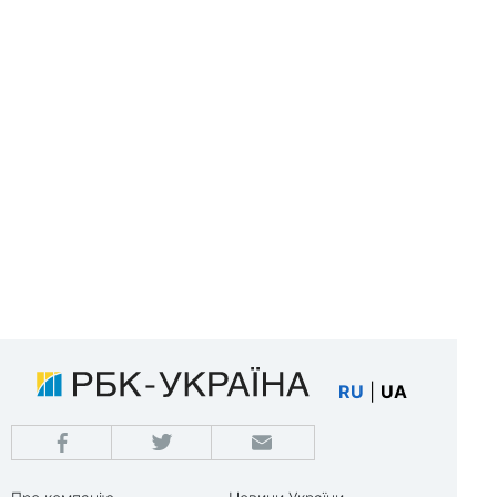
RU
|
UA