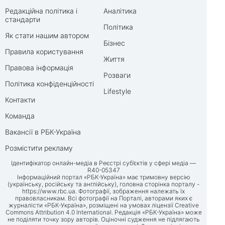
Редакційна політика і
Аналітика
стандарти
Політика
Як стати нашим автором
Бізнес
Правила користування
Життя
Правова інформація
Розваги
Політика конфіденційності
Lifestyle
Контакти
Команда
Вакансії в РБК-Україна
Розмістити рекламу
Ідентифікатор онлайн-медіа в Реєстрі суб’єктів у сфері медіа —
R40-05347
Інформаційний портал «РБК-Україна» має тримовну версію
(українську, російську та англійську), головна сторінка порталу -
https://www.rbc.ua
. Фотографії, зображення належать їх
правовласникам. Всі фотографії на Порталі, авторами яких є
журналісти «РБК-Україна», розміщені на умовах ліцензії Creative
Commons Attribution 4.0 International. Редакція «РБК-Україна» може
не поділяти точку зору авторів. Оціночні судження не підлягають