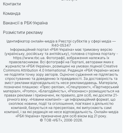
Контакти
Команда
Вакансії в РБК-Україна
Розмістити рекламу
Ідентифікатор онлайн-медіа в Реєстрі суб’єктів у сфері медіа —
R40-05347
Інформаційний портал «РБК-Україна» має тримовну версію
(українську, російську та англійську), головна сторінка порталу -
https://www.rbc.ua
. Фотографії, зображення належать їх
правовласникам. Всі фотографії на Порталі, авторами яких є
журналісти «РБК-Україна», розміщені на умовах ліцензії Creative
Commons Attribution 4.0 International. Редакція «РБК-Україна» може
не поділяти точку зору авторів. Оціночні судження не підлягають
спростуванню та доведенню їх правдивості. За достовірність та
зміст реклами відповідальність несе рекламодавець. Матеріали,
позначені плашкою: «Прес-релізи», «Спецпроект», «Партнерський
матеріал», «Promo», «Благодійність», «Резонанс» розміщуються на
правах реклами і призначені, як правило, для осіб, які досягли 21-
річного віку. «Новини компанії» - це інформаційний формат, що
охоплює новини, події та оголошення, пов'язані з діяльністю
компаній, базуються на пресрелізах, які випускають самі
компанії, і за які редакція не несе відповідальність. Онлайн-медіа
«РБК-Україна» призначене для осіб віком від 21 року.
© ТОВ «УБТ», 2006-2026.