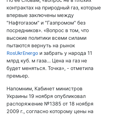
По ее словам, «вопрос не в плохих
контрактах на природный газ, которые
впервые заключены между
"Нафтогазом" и "Газпромом" без
посредников». «Вопрос в том, что
высокие политики всеми силами
пытаются вернуть на рынок
RosUkrEnergo
и забрать у народа 11
млрд куб. м газа... Цена на газ не
будет меняться. Точка», - отметила
премьер.
Напомним, Кабинет министров
Украины 19 ноября опубликовал
распоряжение №1385 от 18 ноября
2009 г., согласно которому цены на