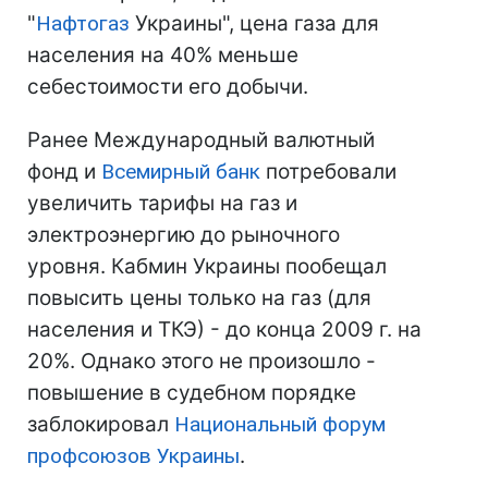
"
Нафтогаз
Украины", цена газа для
населения на 40% меньше
себестоимости его добычи.
Ранее Международный валютный
фонд и
Всемирный банк
потребовали
увеличить тарифы на газ и
электроэнергию до рыночного
уровня. Кабмин Украины пообещал
повысить цены только на газ (для
населения и ТКЭ) - до конца 2009 г. на
20%. Однако этого не произошло -
повышение в судебном порядке
заблокировал
Национальный форум
профсоюзов Украины
.