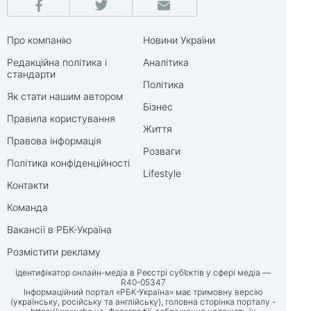
Про компанію
Новини України
Редакційна політика і
Аналітика
стандарти
Політика
Як стати нашим автором
Бізнес
Правила користування
Життя
Правова інформація
Розваги
Політика конфіденційності
Lifestyle
Контакти
Команда
Вакансії в РБК-Україна
Розмістити рекламу
Ідентифікатор онлайн-медіа в Реєстрі суб’єктів у сфері медіа —
R40-05347
Інформаційний портал «РБК-Україна» має тримовну версію
(українську, російську та англійську), головна сторінка порталу -