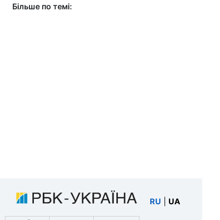
Більше по темі:
RU
|
UA