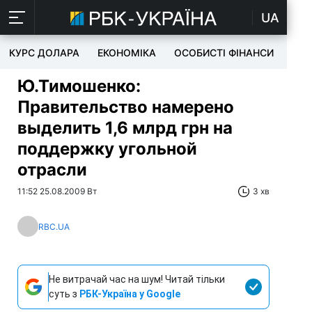
UA
КУРС ДОЛАРА
ЕКОНОМІКА
ОСОБИСТІ ФІНАНСИ
TEC
Ю.Тимошенко:
Правительство намерено
выделить 1,6 млрд грн на
поддержку угольной
отрасли
11:52 25.08.2009 Вт
3 хв
RBC.UA
Не витрачай час на шум! Читай тільки
суть з
РБК-Україна у Google