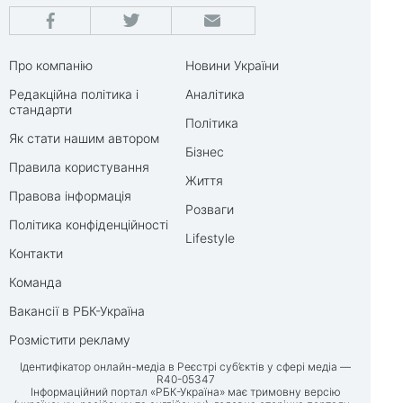
Про компанію
Новини України
Редакційна політика і
Аналітика
стандарти
Політика
Як стати нашим автором
Бізнес
Правила користування
Життя
Правова інформація
Розваги
Політика конфіденційності
Lifestyle
Контакти
Команда
Вакансії в РБК-Україна
Розмістити рекламу
Ідентифікатор онлайн-медіа в Реєстрі суб’єктів у сфері медіа —
R40-05347
Інформаційний портал «РБК-Україна» має тримовну версію