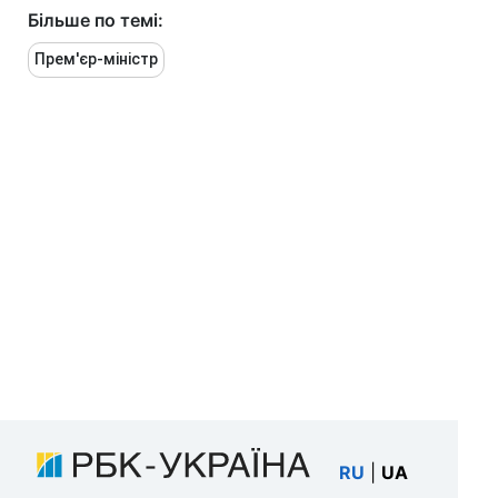
Більше по темі:
Прем'єр-міністр
RU
|
UA