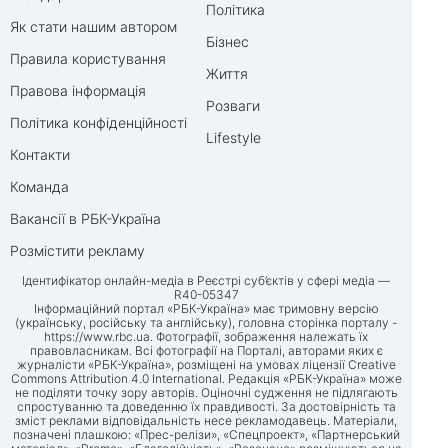
Політика
Як стати нашим автором
Бізнес
Правила користування
Життя
Правова інформація
Розваги
Політика конфіденційності
Lifestyle
Контакти
Команда
Вакансії в РБК-Україна
Розмістити рекламу
Ідентифікатор онлайн-медіа в Реєстрі суб’єктів у сфері медіа —
R40-05347
Інформаційний портал «РБК-Україна» має тримовну версію
(українську, російську та англійську), головна сторінка порталу -
https://www.rbc.ua
. Фотографії, зображення належать їх
правовласникам. Всі фотографії на Порталі, авторами яких є
журналісти «РБК-Україна», розміщені на умовах ліцензії Creative
Commons Attribution 4.0 International. Редакція «РБК-Україна» може
не поділяти точку зору авторів. Оціночні судження не підлягають
спростуванню та доведенню їх правдивості. За достовірність та
зміст реклами відповідальність несе рекламодавець. Матеріали,
позначені плашкою: «Прес-релізи», «Спецпроект», «Партнерський