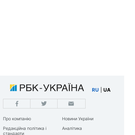
RU
|
UA
Про компанію
Новини України
Редакційна політика і
Аналітика
стандарти