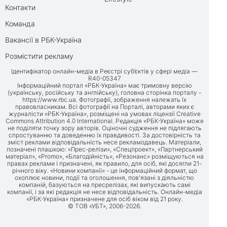
Контакти
Команда
Вакансії в РБК-Україна
Розмістити рекламу
Ідентифікатор онлайн-медіа в Реєстрі суб’єктів у сфері медіа —
R40-05347
Інформаційний портал «РБК-Україна» має тримовну версію
(українську, російську та англійську), головна сторінка порталу -
https://www.rbc.ua
. Фотографії, зображення належать їх
правовласникам. Всі фотографії на Порталі, авторами яких є
журналісти «РБК-Україна», розміщені на умовах ліцензії Creative
Commons Attribution 4.0 International. Редакція «РБК-Україна» може
не поділяти точку зору авторів. Оціночні судження не підлягають
спростуванню та доведенню їх правдивості. За достовірність та
зміст реклами відповідальність несе рекламодавець. Матеріали,
позначені плашкою: «Прес-релізи», «Спецпроект», «Партнерський
матеріал», «Promo», «Благодійність», «Резонанс» розміщуються на
правах реклами і призначені, як правило, для осіб, які досягли 21-
річного віку. «Новини компанії» - це інформаційний формат, що
охоплює новини, події та оголошення, пов'язані з діяльністю
компаній, базуються на пресрелізах, які випускають самі
компанії, і за які редакція не несе відповідальність. Онлайн-медіа
«РБК-Україна» призначене для осіб віком від 21 року.
© ТОВ «УБТ», 2006-2026.