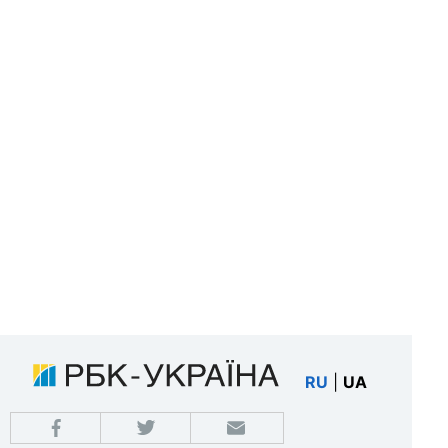
RU
|
UA