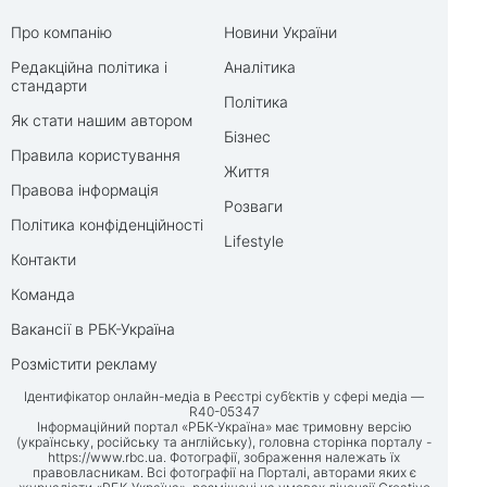
Про компанію
Новини України
Редакційна політика і
Аналітика
стандарти
Політика
Як стати нашим автором
Бізнес
Правила користування
Життя
Правова інформація
Розваги
Політика конфіденційності
Lifestyle
Контакти
Команда
Вакансії в РБК-Україна
Розмістити рекламу
Ідентифікатор онлайн-медіа в Реєстрі суб’єктів у сфері медіа —
R40-05347
Інформаційний портал «РБК-Україна» має тримовну версію
(українську, російську та англійську), головна сторінка порталу -
https://www.rbc.ua
. Фотографії, зображення належать їх
правовласникам. Всі фотографії на Порталі, авторами яких є