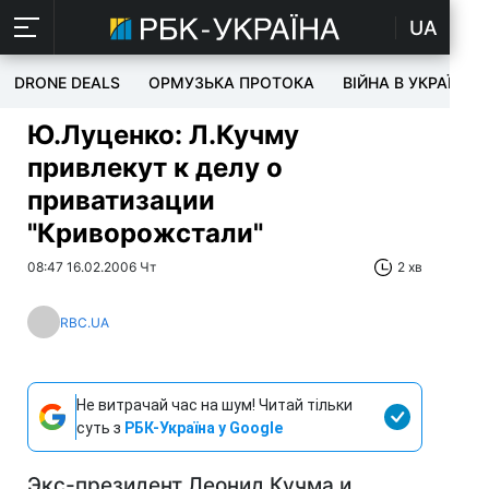
UA
DRONE DEALS
ОРМУЗЬКА ПРОТОКА
ВІЙНА В УКРАЇНІ
Ю.Луценко: Л.Кучму
привлекут к делу о
приватизации
"Криворожстали"
08:47 16.02.2006 Чт
2 хв
RBC.UA
Не витрачай час на шум! Читай тільки
суть з
РБК-Україна у Google
Экс-президент Леонид Кучма и