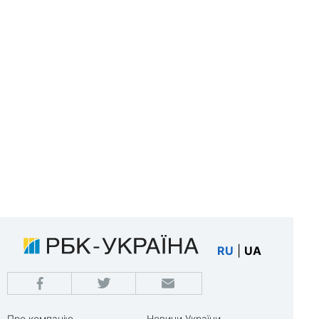
RU
|
UA
Про компанію
Новини України