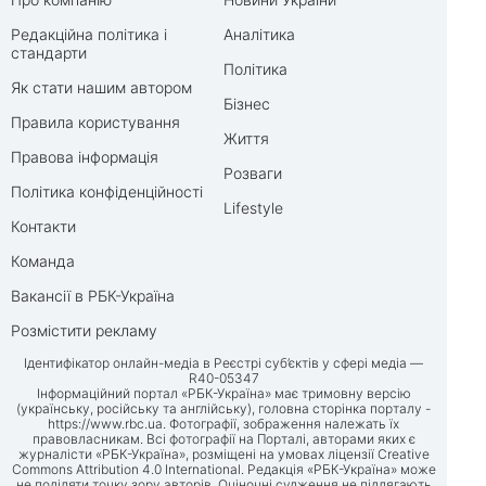
Редакційна політика і
Аналітика
стандарти
Політика
Як стати нашим автором
Бізнес
Правила користування
Життя
Правова інформація
Розваги
Політика конфіденційності
Lifestyle
Контакти
Команда
Вакансії в РБК-Україна
Розмістити рекламу
Ідентифікатор онлайн-медіа в Реєстрі суб’єктів у сфері медіа —
R40-05347
Інформаційний портал «РБК-Україна» має тримовну версію
(українську, російську та англійську), головна сторінка порталу -
https://www.rbc.ua
. Фотографії, зображення належать їх
правовласникам. Всі фотографії на Порталі, авторами яких є
журналісти «РБК-Україна», розміщені на умовах ліцензії Creative
Commons Attribution 4.0 International. Редакція «РБК-Україна» може
не поділяти точку зору авторів. Оціночні судження не підлягають