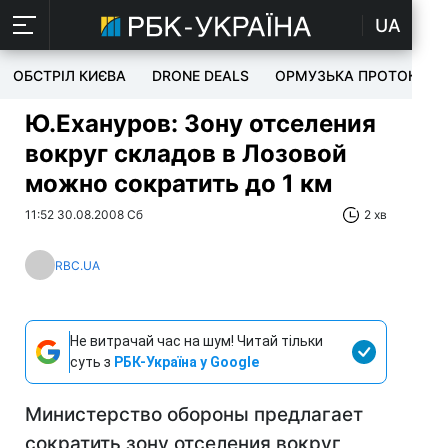
UA
ОБСТРІЛ КИЄВА
DRONE DEALS
ОРМУЗЬКА ПРОТОКА
Ю.Ехануров: Зону отселения
вокруг складов в Лозовой
можно сократить до 1 км
11:52 30.08.2008 Сб
2 хв
RBC.UA
Не витрачай час на шум! Читай тільки
суть з
РБК-Україна у Google
Министерство обороны предлагает
сократить зону отселения вокруг