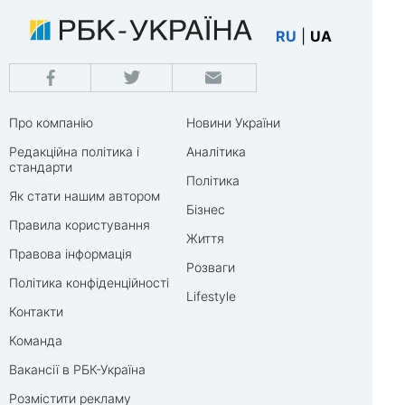
RU
|
UA
Про компанію
Новини України
Редакційна політика і
Аналітика
стандарти
Політика
Як стати нашим автором
Бізнес
Правила користування
Життя
Правова інформація
Розваги
Політика конфіденційності
Lifestyle
Контакти
Команда
Вакансії в РБК-Україна
Розмістити рекламу