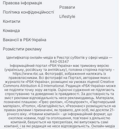
Правова інформація
Розваги
Політика конфіденційності
Lifestyle
Контакти
Команда
Вакансії в РБК-Україна
Розмістити рекламу
Ідентифікатор онлайн-медіа в Реєстрі суб’єктів у сфері медіа —
R40-05347
Інформаційний портал «РБК-Україна» має тримовну версію
(українську, російську та англійську), головна сторінка порталу -
https://www.rbc.ua
. Фотографії, зображення належать їх
правовласникам. Всі фотографії на Порталі, авторами яких є
журналісти «РБК-Україна», розміщені на умовах ліцензії Creative
Commons Attribution 4.0 International. Редакція «РБК-Україна» може
не поділяти точку зору авторів. Оціночні судження не підлягають
спростуванню та доведенню їх правдивості. За достовірність та
зміст реклами відповідальність несе рекламодавець. Матеріали,
позначені плашкою: «Прес-релізи», «Спецпроект», «Партнерський
матеріал», «Promo», «Благодійність», «Резонанс» розміщуються на
правах реклами і призначені, як правило, для осіб, які досягли 21-
річного віку. «Новини компанії» - це інформаційний формат, що
охоплює новини, події та оголошення, пов'язані з діяльністю
компаній, базуються на пресрелізах, які випускають самі
компанії, і за які редакція не несе відповідальність. Онлайн-медіа