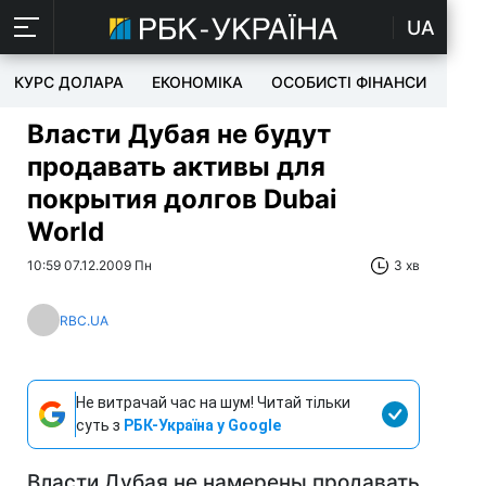
UA
КУРС ДОЛАРА
ЕКОНОМІКА
ОСОБИСТІ ФІНАНСИ
TEC
Власти Дубая не будут
продавать активы для
покрытия долгов Dubai
World
10:59 07.12.2009 Пн
3 хв
RBC.UA
Не витрачай час на шум! Читай тільки
суть з
РБК-Україна у Google
Власти Дубая не намерены продавать