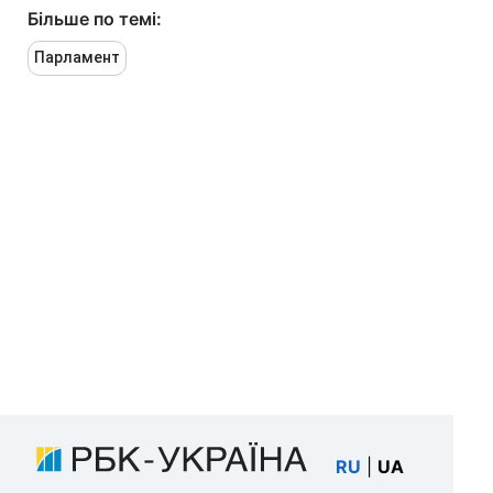
Більше по темі:
Парламент
RU
|
UA