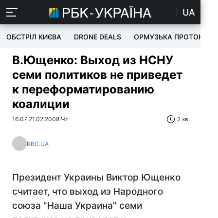
UA
ОБСТРІЛ КИЄВА
DRONE DEALS
ОРМУЗЬКА ПРОТОКА
В.Ющенко: Выход из НСНУ
семи политиков не приведет
к переформатированию
коалиции
16:07 21.02.2008 Чт
2 хв
RBC.UA
Президент Украины Виктор Ющенко
считает, что выход из Народного
союза "Наша Украина" семи