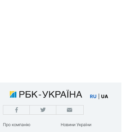
RU
|
UA
Про компанію
Новини України