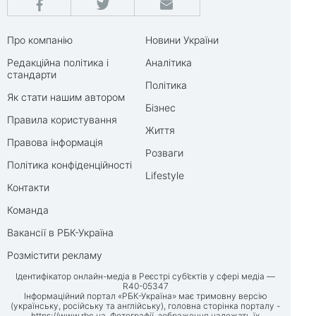
Про компанію
Новини України
Редакційна політика і
Аналітика
стандарти
Політика
Як стати нашим автором
Бізнес
Правила користування
Життя
Правова інформація
Розваги
Політика конфіденційності
Lifestyle
Контакти
Команда
Вакансії в РБК-Україна
Розмістити рекламу
Ідентифікатор онлайн-медіа в Реєстрі суб’єктів у сфері медіа —
R40-05347
Інформаційний портал «РБК-Україна» має тримовну версію
(українську, російську та англійську), головна сторінка порталу -
https://www.rbc.ua
. Фотографії, зображення належать їх