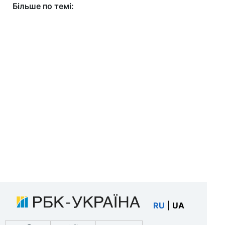
Більше по темі:
RU
|
UA