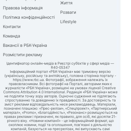
Життя
Правова інформація
Розваги
Політика конфіденційності
Lifestyle
Контакти
Команда
Вакансії в РБК-Україна
Розмістити рекламу
Ідентифікатор онлайн-медіа в Реєстрі суб’єктів у сфері медіа —
R40-05347
Інформаційний портал «РБК-Україна» має тримовну версію
(українську, російську та англійську), головна сторінка порталу -
https://www.rbc.ua
. Фотографії, зображення належать їх
правовласникам. Всі фотографії на Порталі, авторами яких є
журналісти «РБК-Україна», розміщені на умовах ліцензії Creative
Commons Attribution 4.0 International. Редакція «РБК-Україна» може
не поділяти точку зору авторів. Оціночні судження не підлягають
спростуванню та доведенню їх правдивості. За достовірність та
зміст реклами відповідальність несе рекламодавець. Матеріали,
позначені плашкою: «Прес-релізи», «Спецпроект», «Партнерський
матеріал», «Promo», «Благодійність», «Резонанс» розміщуються на
правах реклами і призначені, як правило, для осіб, які досягли 21-
річного віку. «Новини компанії» - це інформаційний формат, що
охоплює новини, події та оголошення, пов'язані з діяльністю
компаній, базуються на пресрелізах, які випускають самі